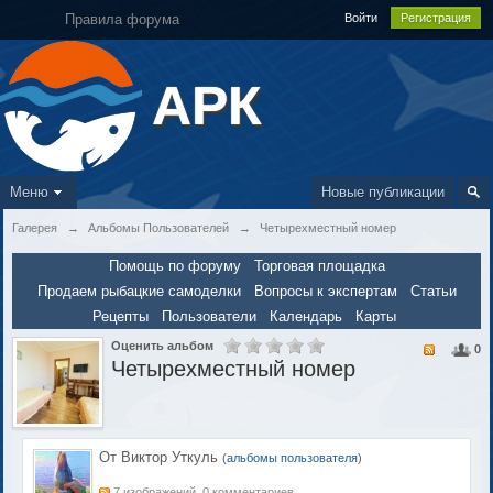
Правила форума
Войти
Регистрация
АРК
Меню
Новые публикации
Галерея
→
Альбомы Пользователей
→
Четырехместный номер
Помощь по форуму
Торговая площадка
Продаем рыбацкие самоделки
Вопросы к экспертам
Статьи
Рецепты
Пользователи
Календарь
Карты
Оценить альбом
0
Четырехместный номер
От Виктор Уткуль
(
альбомы пользователя
)
7 изображений, 0 комментариев