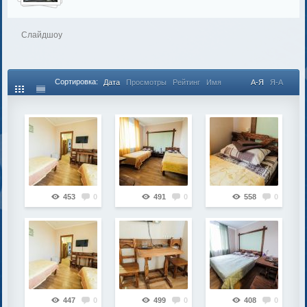
Слайдшоу
Сортировка:
Дата
Просмотры
Рейтинг
Имя
А-Я
Я-А
453
0
491
0
558
0
447
0
499
0
408
0