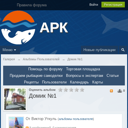
Правила форума
Войти
Регистрация
АРК
Меню
Новые публикации
Галерея
→
Альбомы Пользователей
→
Домик №1
Помощь по форуму
Торговая площадка
Продаем рыбацкие самоделки
Вопросы к экспертам
Статьи
Рецепты
Пользователи
Календарь
Карты
Оценить альбом
0
Домик №1
От Виктор Уткуль
(
альбомы пользователя
)
9 изображений, 0 комментариев