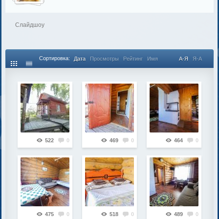
Слайдшоу
Сортировка:
Дата
Просмотры
Рейтинг
Имя
А-Я
Я-А
522
0
469
0
464
0
475
0
518
0
489
0