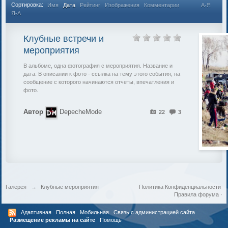
Сортировка:
Имя
Дата
Рейтинг
Изображения
Комментарии
А-Я
Я-А
Клубные встречи и
мероприятия
В альбоме, одна фотография с мероприятия. Название и
дата. В описании к фото - ссылка на тему этого события, на
сообщение с которого начинаются отчеты, впечатления и
фото.
Автор
DepecheMode
22
3
Галерея
→
Клубные мероприятия
Политика Конфиденциальности
Правила форума
·
Адаптивная
Полная
Мобильная
Связь с администрацией сайта
Размещение рекламы на сайте
Помощь