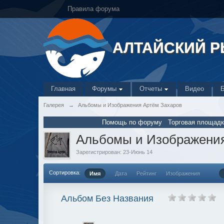
Правила форума
АЛТАЙСКИЙ 
Главная
Форумы
Отчеты
Видео
Галерея
→
Альбомы и Изображения Артём Захаров
Помощь по форуму
Торговая площадк
Альбомы и Изображения
Зарегистрирован: 23-Июнь 14
Сортировка:
Имя
Дата
Рейтинг
Изображения
Альбом Без Названия