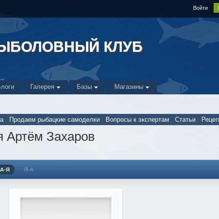
Войти
РЫБОЛОВНЫЙ КЛУБ
Блоги
Галерея
Базы
Магазины
а
Продаем рыбацкие самоделки
Вопросы к экспертам
Статьи
Реце
 Артём Захаров
А-Я
Я-А