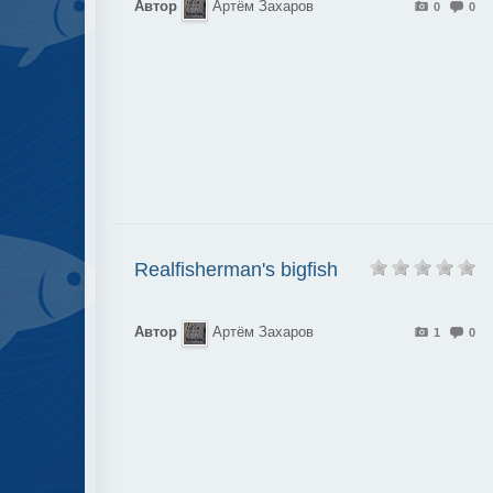
Автор
Артём Захаров
0
0
Realfisherman's bigfish
Автор
Артём Захаров
1
0