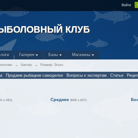
Войти
РЫБОЛОВНЫЙ КЛУБ
Блоги
Галерея
Базы
Магазины
онголии
→
Хантер
→
Размер: Эскиз
а
Продаем рыбацкие самоделки
Вопросы к экспертам
Статьи
Реце
Среднее
Бо
40 x 161)
(640 x 427)