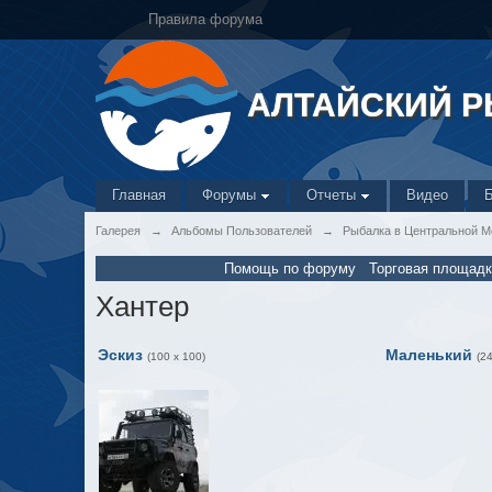
Правила форума
АЛТАЙСКИЙ 
Главная
Форумы
Отчеты
Видео
Галерея
→
Альбомы Пользователей
→
Рыбалка в Центральной М
Помощь по форуму
Торговая площадк
Хантер
Эскиз
Маленький
(100 x 100)
(2