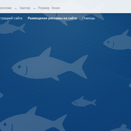
онголии
→
Хантер
→
Размер: Эскиз
страцией сайта
Размещение рекламы на сайте
Помощь