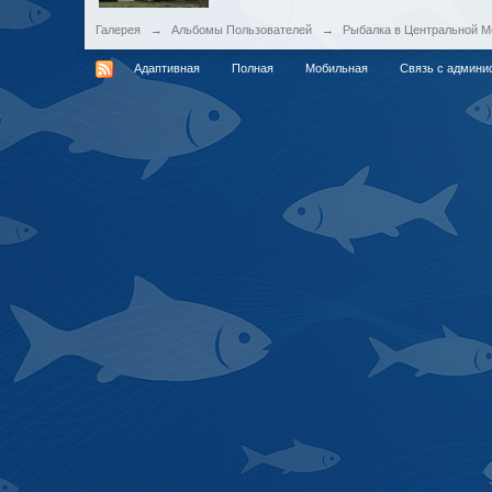
Галерея
→
Альбомы Пользователей
→
Рыбалка в Центральной М
Адаптивная
Полная
Мобильная
Связь с админи