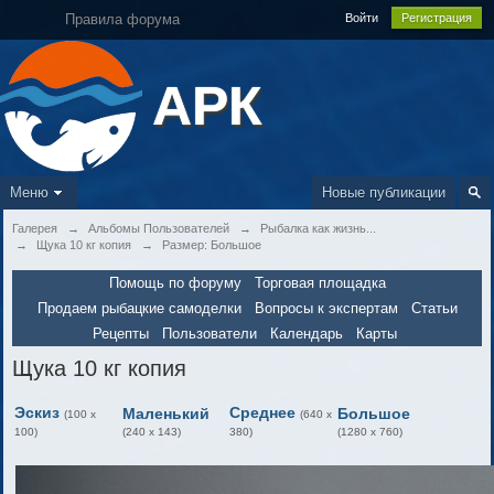
Правила форума
Войти
Регистрация
АРК
Меню
Новые публикации
Галерея
→
Альбомы Пользователей
→
Рыбалка как жизнь...
→
Щука 10 кг копия
→
Размер: Большое
Помощь по форуму
Торговая площадка
Продаем рыбацкие самоделки
Вопросы к экспертам
Статьи
Рецепты
Пользователи
Календарь
Карты
Щука 10 кг копия
Эскиз
Среднее
Маленький
Большое
(100 x
(640 x
100)
(240 x 143)
380)
(1280 x 760)