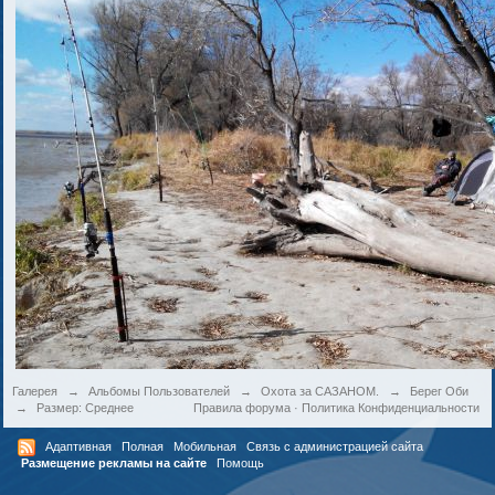
Галерея
→
Альбомы Пользователей
→
Охота за САЗАНОМ.
→
Берег Оби
→
Размер: Среднее
Правила форума
·
Политика Конфиденциальности
Адаптивная
Полная
Мобильная
Связь с администрацией сайта
Размещение рекламы на сайте
Помощь