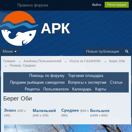
Правила форума
Войти
Регистрация
АРК
Меню
Новые публикации
Галерея
→
Альбомы Пользователей
→
Охота за САЗАНОМ.
→
Берег Оби
→
Размер: Среднее
Помощь по форуму
Торговая площадка
Продаем рыбацкие самоделки
Вопросы к экспертам
Статьи
Рецепты
Пользователи
Календарь
Карты
Берег Оби
Эскиз
Среднее
Маленький
Большое
(100 x
(640 x
100)
(240 x 135)
360)
(1600 x 900)