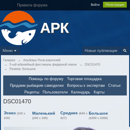
Правила форума
Войти
Регистрация
АРК
Меню
Новые публикации
Галерея
→
Альбомы Пользователей
→
5-ый юбилейный фестиваль фидерной ловли
→
DSC01470
→
Размер: Большое
Помощь по форуму
Торговая площадка
Продаем рыбацкие самоделки
Вопросы к экспертам
Статьи
Рецепты
Пользователи
Календарь
Карты
DSC01470
Эскиз
Среднее
Маленький
Большое
(100 x
(640 x
100)
(240 x 160)
427)
(1600 x 1066)