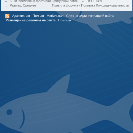
→
5-ый юбилейный фестиваль фидерной ловли
→
DSC01491
→
Размер: Среднее
Правила форума
·
Политика Конфиденциальности
Адаптивная
Полная
Мобильная
Связь с администрацией сайта
Размещение рекламы на сайте
Помощь