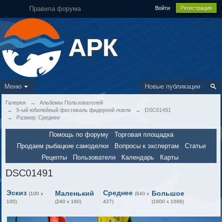
Правила форума
Войти
Регистрация
АРК
Меню
Новые публикации
Галерея
→
Альбомы Пользователей
→
5-ый юбилейный фестиваль фидерной ловли
→
DSC01491
→
Размер: Среднее
Помощь по форуму
Торговая площадка
Продаем рыбацкие самоделки
Вопросы к экспертам
Статьи
Рецепты
Пользователи
Календарь
Карты
DSC01491
Эскиз
Среднее
Маленький
Большое
(100 x
(640 x
100)
(240 x 160)
427)
(1600 x 1066)