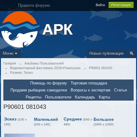
Правила форума
Войти
Регистрация
АРК
Меню
Новые публикации
Галерея
→
Альбомы Пользователей
→
Водномоторный фестиваль 2019+Покатушки
→
P90601 081043
→
Размер: Эскиз
Помощь по форуму
Торговая площадка
Продаем рыбацкие самоделки
Вопросы к экспертам
Статьи
Рецепты
Пользователи
Календарь
Карты
P90601 081043
Эскиз
Среднее
Маленький
Большое
(100 x
(640 x
100)
(240 x 180)
480)
(1600 x 1200)