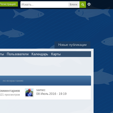
Регистрация
Блоги
Новые публикации
пты
Пользователи
Календарь
Карты
по возрастанию
samec
Комментариев
08 Июль 2016 - 19:19
621 просмотров