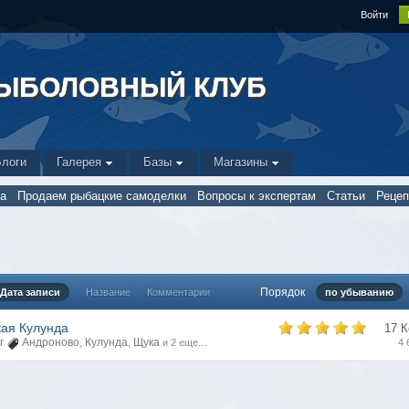
Войти
РЫБОЛОВНЫЙ КЛУБ
Блоги
Галерея
Базы
Магазины
а
Продаем рыбацкие самоделки
Вопросы к экспертам
Статьи
Реце
Порядок
Дата записи
Название
Комментарии
по убыванию
ая Кулунда
17 
г
Андроново
Кулунда
Щука
,
,
и 2 еще...
4 