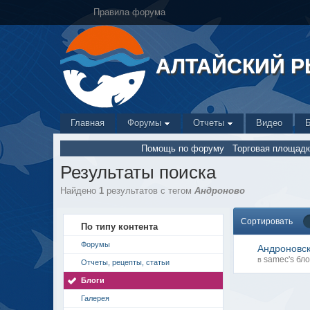
Правила форума
АЛТАЙСКИЙ 
Главная
Форумы
Отчеты
Видео
Помощь по форуму
Торговая площадк
Результаты поиска
Найдено
1
результатов с тегом
Андроново
Сортировать
По типу контента
Форумы
Андроновск
samec's бло
в
Отчеты, рецепты, статьи
Блоги
Галерея