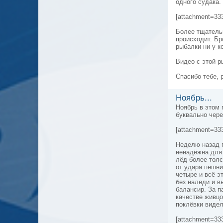
одного судака.
[attachment=33
Более тщательн
происходит. Бр
рыбалки ни у к
Видео с этой 
Спасибо тебе, 
Ноябрь...
Ноябрь в этом 
буквально чер
[attachment=33
Неделю назад п
ненадёжна для 
лёд более толс
от удара пешни
четыре и всё э
без наледи и в
балансир. За п
качестве живцо
поклёвки видел
[attachment=33