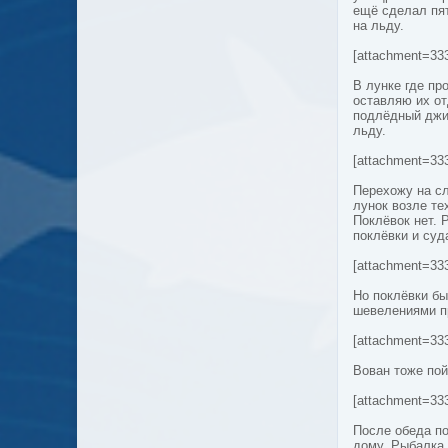
ещё сделал пят
на льду.
[attachment=33
В лунке где пр
оставляю их от
подлёдный джиг
льду.
[attachment=33
Перехожу на с
лунок возле те
Поклёвок нет. 
поклёвки и суд
[attachment=33
Но поклёвки бы
шевелениями п
[attachment=33
Вован тоже пой
[attachment=33
После обеда по
дому. Рыбалка 