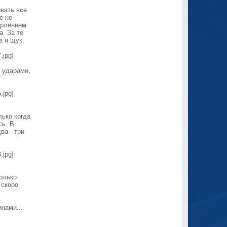
ывать все
е не
ерлением
. За те
в и щук.
.jpg]
 ударами,
.jpg]
лько когда
сь. В
ва - три
.jpg]
олько
 скоро
инами...