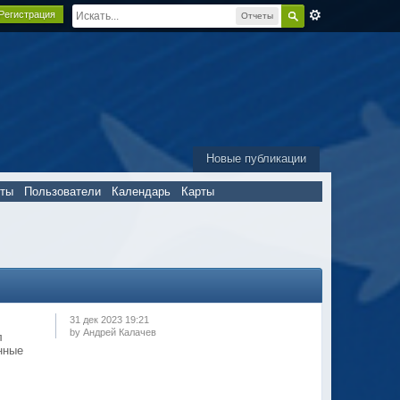
Регистрация
Отчеты
Новые публикации
пты
Пользователи
Календарь
Карты
31 дек 2023 19:21
by Андрей Калачев
л
нные