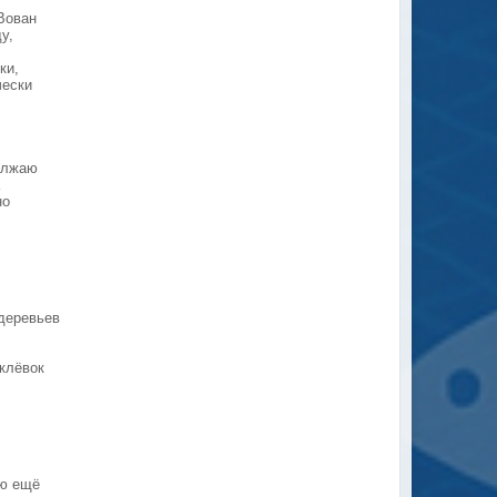
Вован
у,
ки,
чески
должаю
а
но
 деревьев
клёвок
лю ещё