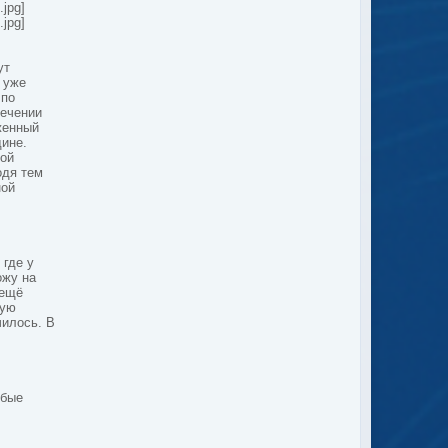
jpg]
jpg]
ут
 уже
 по
течении
женный
дине.
ной
одя тем
ной
 где у
ожу на
 ещё
тую
чилось. В
юбые