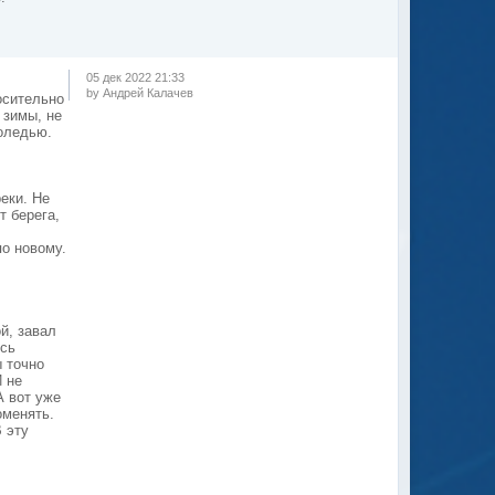
05 дек 2022 21:33
by Андрей Калачев
осительно
 зимы, не
воледью.
еки. Не
т берега,
по новому.
ой, завал
ясь
ы точно
И не
А вот уже
оменять.
 эту