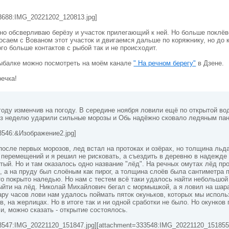
3688:IMG_20221202_120813.jpg]
о обсверливаю берёзу и участок прилегающий к ней. Но больше поклёв
осаем с Вованом этот участок и двигаемся дальше по коряжнику, но до 
ого больше контактов с рыбой так и не происходит.
рыбалке можно посмотреть на моём канале
" На речном берегу"
в Дзене.
речка!
году изменчив на погоду. В середине ноября ловили ещё по открытой во
ез неделю ударили сильные морозы и Обь надёжно сковало ледяным па
3546:&Изображение2.jpg]
осле первых морозов, лед встал на протоках и озёрах, но толщина льд
перемещений и я решил не рисковать, а съездить в деревню в надежде 
тый. Но и там оказалось одно название "лёд". На речных омутах лёд пр
, а на пруду был слоёным как пирог, а толщина слоёв была сантиметра п
то покрыто наледью. Но нам с тестем всё таки удалось найти небольшой
ыйти на лёд. Николай Михайлович бегал с мормышкой, а я ловил на шара
ару часов лови нам удалось поймать пяток окуньков, которых мы исполь
в, на жерлицах. Но в итоге так и ни одной сработки не было. Но окунков
и, можно сказать - открытие состоялось.
3547:IMG_20221120_151847.jpg][attachment=333548:IMG_20221120_151855.