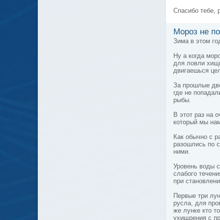
Спасибо тебе, 
Мороз не по
Зима в этом го
Ну а когда мор
для ловли хищн
двигаешься цел
За прошлые две
где не попадал
рыбы.
В этот раз на 
который мы на
Как обычно с р
разошлись по с
ними.
Уровень воды с
слабого течени
при становлени
Первые три лун
русла, для про
же лунке кто т
ухищрения с пр