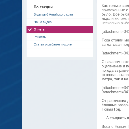
Как только зам
По секции
примеченные с о
было. Все рыб
Виды рыб Алтайского края
льда и километ
Наше видео
несколько рыба
Отчеты
[attachment=34
Рецепты
Пока стояли м
заглатывая под
Статьи о рыбалке и охоте
[attachment=34
С началом поте
оцепенение и п
погода выравня
оттепель стала
метра, так и н
[attachment=34
[attachment=34
От раскисших 
ёлочные базары
Новый Год.
....А тридцать
Всех с Новым 