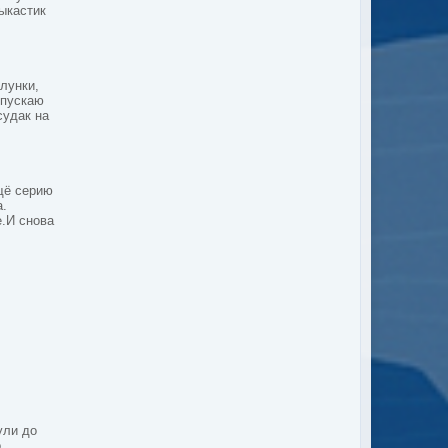
ыкастик
лунки,
опускаю
судак на
щё серию
а.
е.И снова
ули до
.