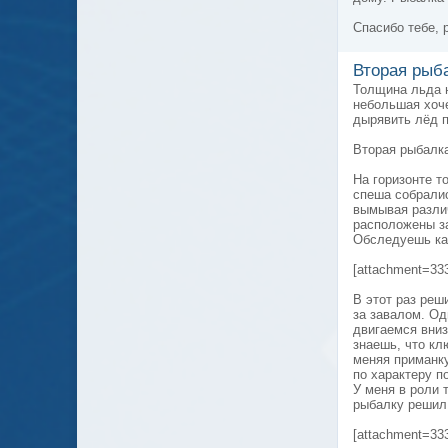
Спасибо тебе, 
Вторая рыба
Толщина льда н
небольшая хоче
дырявить лёд п
Вторая рыбалка
На горизонте т
спеша собралис
вымывая различ
расположены за
Обследуешь ка
[attachment=33
В этот раз реш
за завалом. Од
двигаемся вниз
знаешь, что кл
меняя приманку
по характеру п
У меня в роли 
рыбалку решил 
[attachment=33