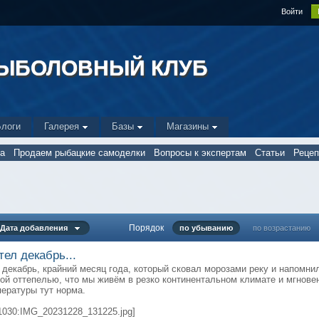
Войти
РЫБОЛОВНЫЙ КЛУБ
Блоги
Галерея
Базы
Магазины
а
Продаем рыбацкие самоделки
Вопросы к экспертам
Статьи
Реце
Порядок
Дата добавления
по убыванию
по возрастанию
тел декабрь...
 декабрь, крайний месяц года, который сковал морозами реку и напомни
ой оттепелью, что мы живём в резко континентальном климате и мгнове
ературы тут норма.
1030:IMG_20231228_131225.jpg]