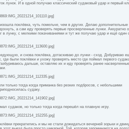
ок лунок. И в одной получаю классический судаковый удар и первый кл
3869:IMG_20221214_101110.jpg]
оизошла поклёвка, чуть помельче, чем в других. Делаю дополнительные 
дохнуть, а сам иду проверять первые просверленные лунки. Аккуратно 
 в лунку, с мелкими покачиваниями и тут же получаю удар и ещё один 
3870:IMG_20221214_113600.jpg]
ледующую, и снова поклёвка, дотаскиваю до лунки - сход. Добуриваю е
х, где были поклёвки и ухожу проверять место где поймал первого судак
Разбуриваюсь дальше, оставляю их и иду проверять ранее насверленны
аки.
3871:IMG_20221214_112335.jpg]
ли только тогда когда приманка без резких подбросов, с небольшими
риподносилась судаку.
3872:IMG_20221214_141902.jpg]
мал судаков, но только тогда когда перешёл на плавную игру.
3873:IMG_20221214_152255.jpg]
клёвки прекратились и мы не стали дожидаться вечерней зорьки и двин
в этот выезд была просто шикарной. Той, которая запоминается на долго