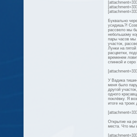
[attachment=33
[attachment=33
[attachment=33
Буквально чере
усидишь?! Соз
рассвело мы бы
небольшому кор
пары часов мы 
участок, рассв
Лунки на пято
расцветки, под
временем ловит
спинкой и серо
[attachment=33
У Вадика тишин
меня было пару
другой участок
одного красавц
поклёвку. Я во
итоге на троих 
[attachment=33
Открытие на ре
места. Что мы
[attachment=33