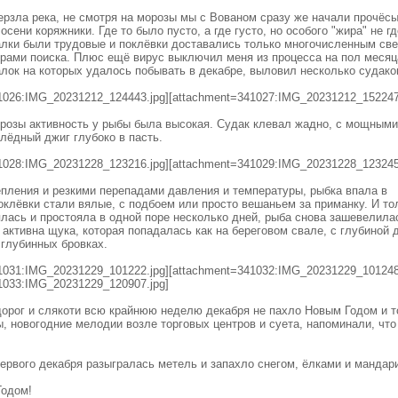
ерзла река, не смотря на морозы мы с Вованом сразу же начали прочёс
сени коряжники. Где то было пусто, а где густо, но особого "жира" не гд
алки были трудовые и поклёвки доставались только многочисленным св
рами поиска. Плюс ещё вирус выключил меня из процесса на пол месяца
лок на которых удалось побывать в декабре, выловил несколько судако
1026:IMG_20231212_124443.jpg][attachment=341027:IMG_20231212_152247
орозы активность у рыбы была высокая. Судак клевал жадно, с мощными
лёдный джиг глубоко в пасть.
1028:IMG_20231228_123216.jpg][attachment=341029:IMG_20231228_123245
пления и резкими перепадами давления и температуры, рыбка впала в
оклёвки стали вялые, с подбоем или просто вешаньем за приманку. И то
лась и простояла в одной поре несколько дней, рыба снова зашевелила
 активна щука, которая попадалась как на береговом свале, с глубиной д
а глубинных бровках.
1031:IMG_20231229_101222.jpg][attachment=341032:IMG_20231229_101248
1033:IMG_20231229_120907.jpg]
дорог и слякоти всю крайнюю неделю декабря не пахло Новым Годом и т
, новогодние мелодии возле торговых центров и суета, напоминали, что
 первого декабря разыгралась метель и запахло снегом, ёлками и мандар
Годом!