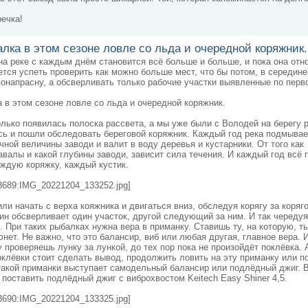
речка!
лка в этом сезоне ловле со льда и очередной коряжник.
а реке с каждым днём становится всё больше и больше, и пока она отн
тся успеть проверить как можно больше мест, что бы потом, в середине
онапрасну, а обсверливать только рабочие участки выявленные по пер
 в этом сезоне ловле со льда и очередной коряжник.
олько появилась полоска рассвета, а мы уже были с Володей на берегу р
ь и пошли обследовать береговой коряжник. Каждый год река подмывае
ной величины заводи и валит в воду деревья и кустарники. От того как
валы и какой глубины заводи, зависит сила течения. И каждый год всё 
ждую коряжку, каждый кустик.
3689:IMG_20221204_133252.jpg]
или начать с верха кояжника и двигаться вниз, обследуя корягу за коряг
ин обсверливает один участок, другой следующий за ним. И так череду
. При таких рыбалках нужна вера в приманку. Ставишь ту, на которую, т
юнет. Не важно, что это балансир, виб или любая другая, главное вера. 
 проверяешь лунку за лункой, до тех пор пока не произойдёт поклёвка. 
оклёвки стоит сделать вывод, продолжить ловить на эту приманку или п
такой приманки выступает самодельный балансир или подлёдный джиг. В
поставить подлёдный джиг с виброхвостом Keitech Easy Shiner 4,5.
3690:IMG_20221204_133325.jpg]