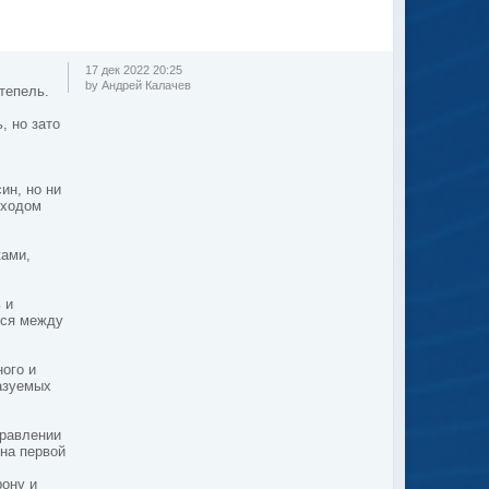
17 дек 2022 20:25
by Андрей Калачев
ттепель.
, но зато
ин, но ни
сходом
ками,
 и
лся между
ного и
разуемых
правлении
 на первой
рону и