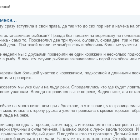
речка!
меха...
ду сразу вступила в свои права, да так что до сих пор нет и намёка на о
оз останавливал рыбаков? Правда без палатки на мормышку не половишь
ика - само то. Просверлил две три лунки, обловил, снова две, три и так
ый день. При такой ловли не замёрзнешь и обловишь большие участки.
 недели мы с друзьями проверили не один коряжник и несколько подкос
и в рыбу. В лучшем случаи рыбалки заканчивались парой поклёвок или 
очереди был большой участок с коряжником, подкосиной и длинными пес
метили проверить.
ассветом мы уже были на льду реки. Определились кто где будет ловить
воим участкам. Володя отправился выше по реке, Вадик ниже, а я оста
ейчас на много ниже, чем при лёдоставе, а это значит, что граница силь
я сместилась в сторону русла и уже не привязана к кромке торосов, об
и льда на реке.
ки сверлю вдоль торосов, затем пару, с интервалом в пять метров в на
верки глубины и силы течения. Начинаю облов с лунок вдоль торосов. И
о придержал подлёдный джиг. Я подсёк и кого то протащил. Дальнейшие
оводкой результата не дали. На других лунках тоже тихо. Отошёл в сто