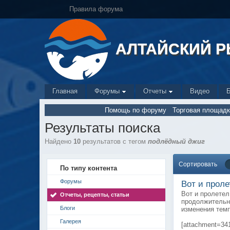
Правила форума
АЛТАЙСКИЙ 
Главная
Форумы
Отчеты
Видео
Помощь по форуму
Торговая площадк
Результаты поиска
Найдено
10
результатов с тегом
подлёдный джиг
Сортировать
По типу контента
Форумы
Вот и проле
Вот и пролетел
Отчеты, рецепты, статьи
продолжительн
Блоги
изменения темп
Галерея
[attachment=34