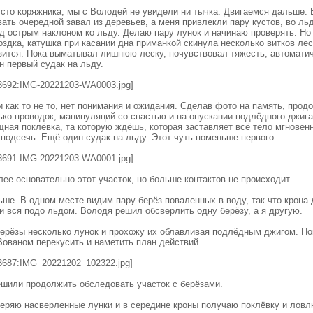
сто коряжника, мы с Володей не увидели ни тычка. Двигаемся дальше. 
ать очередной завал из деревьев, а меня привлекли пару кустов, во льд
 острым наклоном ко льду. Делаю пару лунок и начинаю проверять. Но
оздка, катушка при касании дна приманкой скинула несколько витков лес
зится. Пока выматывал лишнюю леску, почувствовал тяжесть, автомати
он первый судак на льду.
3692:IMG-20221203-WA0003.jpg]
и как то не то, нет понимания и ожидания. Сделав фото на память, про
ко проводок, манипуляций со снастью и на опускании подлёдного джиг
ная поклёвка, та которую ждёшь, которая заставляет всё тело мгновен
 подсечь. Ещё один судак на льду. Этот чуть поменьше первого.
3691:IMG-20221203-WA0001.jpg]
ее основательно этот участок, но больше контактов не происходит.
ше. В одном месте видим пару берёз поваленных в воду, так что крона
и вся подо льдом. Володя решил обсверлить одну берёзу, а я другую.
берёзы несколько лунок и прохожу их облавливая подлёдным джигом. По
Вованом перекусить и наметить план действий.
3687:IMG_20221202_102322.jpg]
ешили продолжить обследовать участок с берёзами.
веряю насверленные лунки и в середине кроны получаю поклёвку и лов