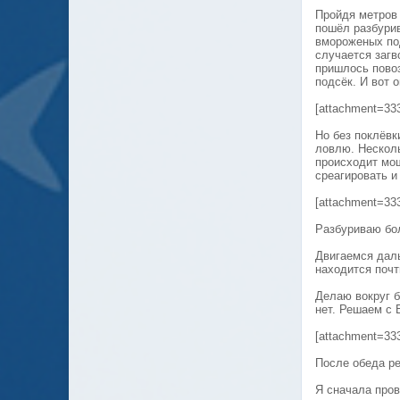
Пройдя метров 
пошёл разбурив
вмороженых под
случается загв
пришлось пово
подсёк. И вот 
[attachment=33
Но без поклёвк
ловлю. Несколь
происходит мощ
среагировать и
[attachment=33
Разбуриваю бол
Двигаемся даль
находится почт
Делаю вокруг 
нет. Решаем с 
[attachment=33
После обеда р
Я сначала про