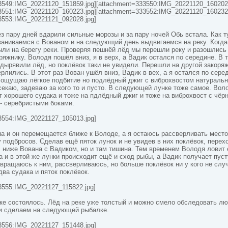
3549:IMG_20221120_151859.jpg][attachment=333550:IMG_20221120_160202.
3551:IMG_20221120_160223.jpg][attachment=333552:IMG_20221120_160232.
3553:IMG_20221121_092028.jpg]
з пару дней вдарили сильные морозы и за пару ночей Обь встала. Как т
ваниваемся с Вованом и на следующий день выдвигаемся на реку. Когда
ли на берегу реки. Проверяя пешнёй лёд мы перешли реку и разошлись
яжнику. Володя пошёл вниз, я в верх, а Вадик остался по середине. В 
дырявили лёд, но поклёвок таки не увидели. Перешли на другой закоря
ерлились. В этот раз Вован ушёл вниз, Вадик в вех, а я остался по сере
й ощущаю лёгкое подбитие но подлёдный джиг с виброхвостом натураль
секаю, задеваю за кого то и пусто. В следующей лунке тоже самое. Вол
 хорошего судака и тоже на пдлёдный джиг и тоже на виброхвост с чёр
 - серебристыми боками.
3554:IMG_20221127_105013.jpg]
а и он перемещается ближе к Володе, а я остаюсь рассверливать место
 подбросов. Сделав ещё пяток лунок и не увидев в них поклёвок, перех
, ниже Вована с Вадиком, но и там тишина. Тем временем Володя ловит
а и в этой же лунки происходит ещё и сход рыбы, а Вадик получает пус
звращаюсь к ним, рассверливаюсь, но больше поклёвок ни у кого не слу
два судака и пяток поклёвок.
3555:IMG_20221127_115822.jpg]
ке состоялось. Лёд на реке уже толстый и можно смело обследовать л
 и сделаем на следующей рыбалке.
3556:IMG_20221127_151448.jpg]