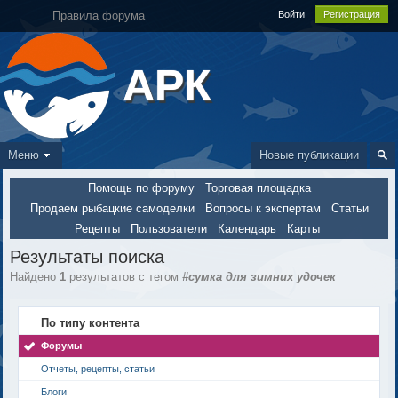
Правила форума
Войти
Регистрация
АРК
Меню
Новые публикации
Помощь по форуму
Торговая площадка
Продаем рыбацкие самоделки
Вопросы к экспертам
Статьи
Рецепты
Пользователи
Календарь
Карты
Результаты поиска
Найдено
1
результатов с тегом
#сумка для зимних удочек
По типу контента
Форумы
Отчеты, рецепты, статьи
Блоги