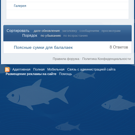
Галерея
Сортировать
дате обновления
заголовку
сообщениям
просмотрам
Порядок
по убыванию
по возрастанию
Поясные сумки для балалаек
8 Ответов
Правила форума
·
Политика Конфиденциальности
Адаптивная
Полная
Мобильная
Связь с администрацией сайта
Размещение рекламы на сайте
Помощь