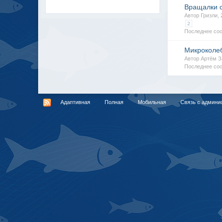
Вращалки 
Автор Гризли,
2
Последнее соо
Микроколе
Автор Артём З
Последнее со
Адаптивная
Полная
Мобильная
Связь с админи