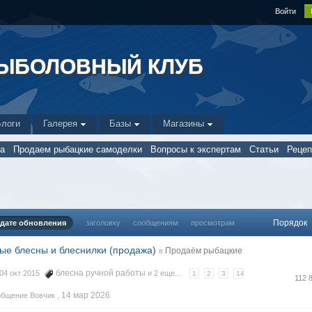
Войти
РЫБОЛОВНЫЙ КЛУБ
Блоги
Галерея
Базы
Магазины
а
Продаем рыбацкие самоделки
Вопросы к экспертам
Статьи
Реце
Порядок
дате обновления
заголовку
сообщениям
просмотрам
е блесны и блеснилки (продажа)
Продаём рыбацкие
в
блесна ручной работы
 04 окт 2015
и 2 еще...
1
2
3
14
112 
14 мар 2026
общение Вовчик ,