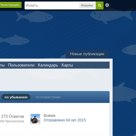
Регистрация
Форумы
Новые публикации
пты
Пользователи
Календарь
Карты
по убыванию
по возрастанию
Вовчик
273 Ответов
Отправлено 04 окт 2015
809 Просмотров