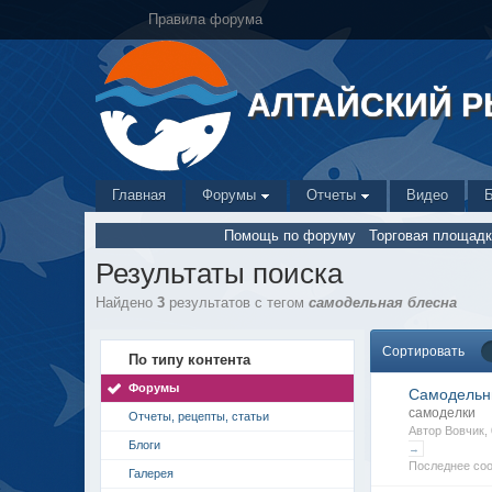
Правила форума
АЛТАЙСКИЙ 
Главная
Форумы
Отчеты
Видео
Помощь по форуму
Торговая площадк
Результаты поиска
Найдено
3
результатов с тегом
самодельная блесна
Сортировать
По типу контента
Форумы
Самодельны
самоделки
Отчеты, рецепты, статьи
Автор Вовчик,
Блоги
→
Последнее со
Галерея