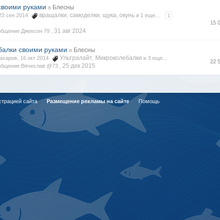
своими руками
Блесны
в
вращалки
самоделки
щука
окунь
 23 сен 2014
,
,
,
и 1 еще...
1
15 
31 авг 2024
бщение Джексон 79 ,
балки своими руками
Блесны
в
Ультралайт
Микроколебалки
ахаров, 16 окт 2014
,
и 3 еще...
22 
25 дек 2015
общение Вячеслав @73 ,
страцией сайта
Размещение рекламы на сайте
Помощь