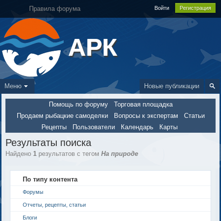
Правила форума
Войти
Регистрация
АРК
Меню
Новые публикации
Помощь по форуму
Торговая площадка
Продаем рыбацкие самоделки
Вопросы к экспертам
Статьи
Рецепты
Пользователи
Календарь
Карты
Результаты поиска
Найдено
1
результатов с тегом
На природе
По типу контента
Форумы
Отчеты, рецепты, статьи
Блоги