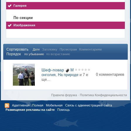
Галерея
По секции
Изображения
Сортировать
Дате
Заголовку
Прсмотрам
Комментариям
Порядок
по убыванию
по возрастанию
Шеф-повар
М
0 комментариев
онголия
,
На природе
и 7 е
ще...
Правила форума
·
Политика Конфиденциальности
Адаптивная
Полная
Мобильная
Связь с администрацией сайта
Размещение рекламы на сайте
Помощь