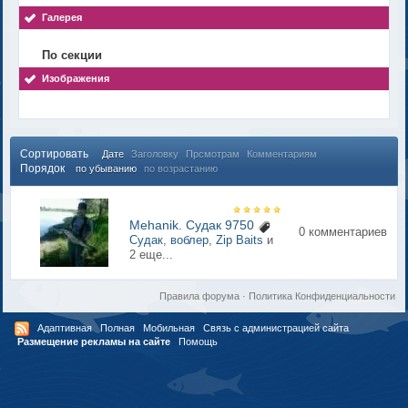
Галерея
По секции
Изображения
Сортировать
Дате
Заголовку
Прсмотрам
Комментариям
Порядок
по убыванию
по возрастанию
Mehanik. Судак 9750
0 комментариев
Судак
,
воблер
,
Zip Baits
и
2 еще...
Правила форума
·
Политика Конфиденциальности
Адаптивная
Полная
Мобильная
Связь с администрацией сайта
Размещение рекламы на сайте
Помощь