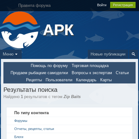
Правила форума
Войти
Регистрация
АРК
Меню
Новые публикации
Помощь по форуму
Торговая площадка
Продаем рыбацкие самоделки
Вопросы к экспертам
Статьи
Рецепты
Пользователи
Календарь
Карты
Результаты поиска
Найдено
1
результатов с тегом
Zip Baits
По типу контента
Форумы
Отчеты, рецепты, статьи
Блоги