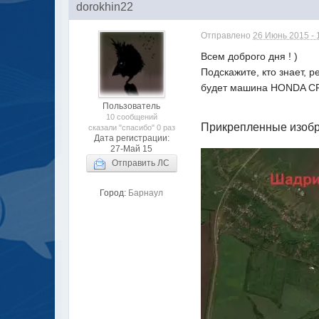
dorokhin22
Отправлено
26 Июнь 2015 - 
Всем доброго дня ! )
Подскажите, кто знает, 
будет машина HONDA С
Пользователь
10 сообщений
Прикрепленные изоб
сказали "спасибо" 0 раз
Дата регистрации:
27-Май 15
Отправить ЛС
Город:
Барнаул