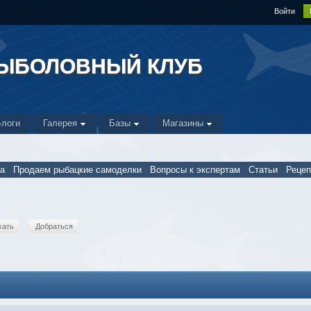
Войти
РЫБОЛОВНЫЙ КЛУБ
Блоги
Галерея
Базы
Магазины
а
Продаем рыбацкие самоделки
Вопросы к экспертам
Статьи
Реце
хать
Добраться