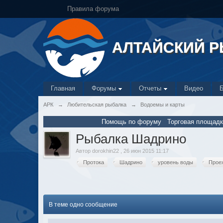
Правила форума
АЛТАЙСКИЙ 
Главная
Форумы
Отчеты
Видео
АРК
→
Любительская рыбалка
→
Водоемы и карты
Помощь по форуму
Торговая площадк
Рыбалка Шадрино
Автор
dorokhin22
,
26 июн 2015 11:17
Протока
Шадрино
уровень воды
Прое
В теме одно сообщение