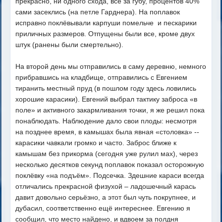
прекрасно, ни одного схода, все за губу, процентов 40%
сами засеклись (на петле Гарднера). На поплавок
исправно поклёвывали карпуши помельче и пескарики
приличных размеров. Отпущены были все, кроме двух
штук (ранены были смертельно).
На второй день мы отправились в саму деревню, немного
прибравшись на кладбище, отправились с Евгением
тиранить местный пруд (в пошлом году здесь ловились
хорошие карасики). Евгений выбрал тактику заброса «в
поле» и активного закармливания точки, я же решил пока
понаблюдать. Наблюдение дало свои плоды: несмотря
на позднее время, в камышах была явная «столовка» --
карасики чавкали громко и часто. Заброс ближе к
камышам без прикорма (сегодня уже рулил мах), через
несколько десятков секунд поплавок показал осторожную
поклёвку «на подъём». Подсечка. Здешние караси всегда
отличались прекрасной физухой – ладошечный карась
давит довольно серьёзно, а этот был чуть покрупнее, и
дубасил, соответственно ещё интереснее. Евгению я
сообщил, что место найдено, и вдвоем за полдня