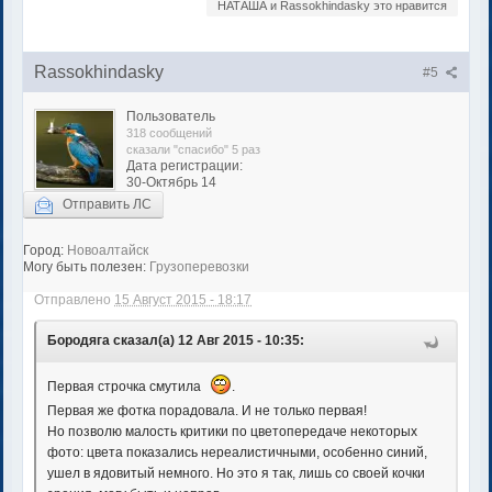
НАТАША и Rassokhindasky это нравится
Rassokhindasky
#5
Пользователь
318 сообщений
сказали "спасибо" 5 раз
Дата регистрации:
30-Октябрь 14
Отправить ЛС
Город:
Новоалтайск
Могу быть полезен:
Грузоперевозки
Отправлено
15 Август 2015 - 18:17
Бородяга сказал(а) 12 Авг 2015 - 10:35:
Первая строчка смутила
.
Первая же фотка порадовала. И не только первая!
Но позволю малость критики по цветопередаче некоторых
фото: цвета показались нереалистичными, особенно синий,
ушел в ядовитый немного. Но это я так, лишь со своей кочки