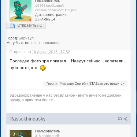
Пользователь
14 869 сообщений
сказали "спасибо" 155 раз
Дата регистрации:
23-Июнь 14
Отправить ЛС
Город:
Барнаул
Могу быть полезен:
пенсионер
Отправлено
10 Август 2015 - 17:52
Последее фото зря показал... Наедут сейчас... копатели...
ну знаете, кто
Георгич, Чумакин Сергей и STASyan это нравится
Здравоохранение у нас бесплатное - никто ничего не должен
врачу, а врач тем более...
Rassokhindasky
#3
Пользователь
318 сообщений