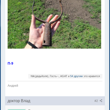
П-9
Nik(дядьКоля), Гость--, AGAT и
54 другим
это нравится
Андрей
доктор Влад
#2