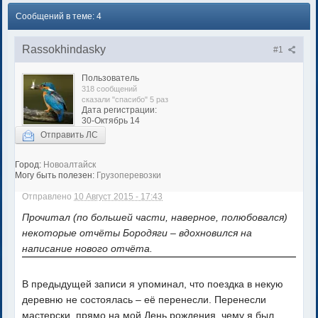
Сообщений в теме: 4
Rassokhindasky
#1
Пользователь
318 сообщений
сказали "спасибо" 5 раз
Дата регистрации:
30-Октябрь 14
Отправить ЛС
Город:
Новоалтайск
Могу быть полезен:
Грузоперевозки
Отправлено
10 Август 2015 - 17:43
Прочитал (по большей части, наверное, полюбовался)
некоторые отчёты Бородяги – вдохновился на
написание нового отчёта.
В предыдущей записи я упоминал, что поездка в некую
деревню не состоялась – её перенесли. Перенесли
мастерски, прямо на мой День рождения, чему я был