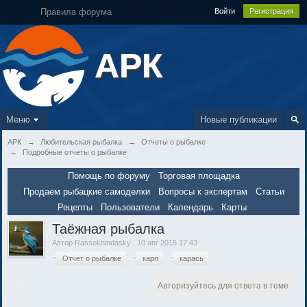
Правила форума
Войти
Регистрация
АРК
Меню
Новые публикации
АРК
→
Любительская рыбалка
→
Отчеты о рыбалке
→
Подробные отчеты о рыбалке
Помощь по форуму
Торговая площадка
Продаем рыбацкие самоделки
Вопросы к экспертам
Статьи
Рецепты
Пользователи
Календарь
Карты
Таёжная рыбалка
Автор
Rassokhindasky
,
10 авг 2015 17:43
Отчет о рыбалке
карп
карась
Авторизуйтесь для ответа в теме