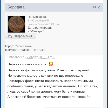
Бородяга
#4
Пользователь
1 490 сообщений
сказали "спасибо" 495 раз
Дата регистрации:
27-Январь 15
Отправить ЛС
Город:
Серый такой
Могу быть полезен:
Партизан
Отправлено
12 Август 2015 - 17:35
Первая строчка смутила
.
Первая же фотка порадовала. И не только первая!
Но позволю малость критики по цветопередаче
некоторых фото: цвета показались нереалистичными,
особенно синий, ушел в ядовитый немного. Но это я так,
лишь со своей кочки зрения, могу быть и неправ.
А пескарик! Детством счастливым повеяло, спасибо!