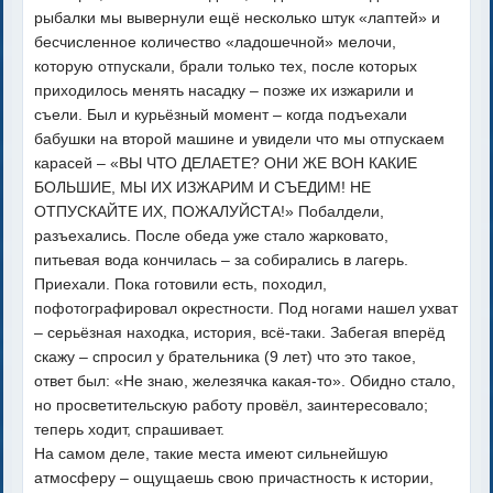
рыбалки мы вывернули ещё несколько штук «лаптей» и
бесчисленное количество «ладошечной» мелочи,
которую отпускали, брали только тех, после которых
приходилось менять насадку – позже их изжарили и
съели. Был и курьёзный момент – когда подъехали
бабушки на второй машине и увидели что мы отпускаем
карасей – «ВЫ ЧТО ДЕЛАЕТЕ? ОНИ ЖЕ ВОН КАКИЕ
БОЛЬШИЕ, МЫ ИХ ИЗЖАРИМ И СЪЕДИМ! НЕ
ОТПУСКАЙТЕ ИХ, ПОЖАЛУЙСТА!» Побалдели,
разъехались. После обеда уже стало жарковато,
питьевая вода кончилась – за собирались в лагерь.
Приехали. Пока готовили есть, походил,
пофотографировал окрестности. Под ногами нашел ухват
– серьёзная находка, история, всё-таки. Забегая вперёд
скажу – спросил у брательника (9 лет) что это такое,
ответ был: «Не знаю, железячка какая-то». Обидно стало,
но просветительскую работу провёл, заинтересовало;
теперь ходит, спрашивает.
На самом деле, такие места имеют сильнейшую
атмосферу – ощущаешь свою причастность к истории,