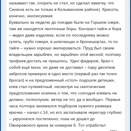
называют так, спорить не стал, но сделал заметку, что
Синюха есть не только в Колыванском районе). Красота,
конечно, неописуемая.
Буквально за неделю до поездки были на Горьком озере,
там же находятся ленточные боры. Контраст тайги и бора
– виден даже издалека; если по последнему можно
гулять, грубо говоря, в шлепанцах и бронешортах, то по
тайге – нужно хорошо экипироваться. Пруд был своим
владельцем зарыблен, но зарыблен этой весной, поэтому
трофеев достать не пришлось. Удил фидером, брал с
собой ещё махи, но даже не доставал – пару десятков
забросов примерно в одно место (первый раз так точно
бросал) и на предложенный «стол» подошли детишки,
клев стал пулемётный, несмотря на скептические
предположения хозяина о том, что «сегодня клевать не
должно, полнолуние, ветер не тот, да и вообще». Первые
часа полтора занимался подбором нужного размера
крючка – начал с 14, но его заглатывали чересчур глубоко
– укрупнялся постепенно, пока не дошел до
Овнеровского крюка за номером 6. Тот отработал