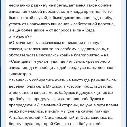
несказанно рад -- ну не прельщает меня такое обилие
внимания к своей персоне, хотя иногда приятно. Но то
был не такой случай, и было дикое желание куда-нибудь
уехать от навязчивого внимания к собственной персоне,
и ещё более дикое – от вопросов типа «Когда
отмечаем?»
«Отмечать» в классическом понимании не тянуло
совсем, хотелось как-то по-особому выделить день, и
обстоятельства сложились крайне благоприятно – на
«Свой день» я уехал туда, где нет связи, чрезмерного
внимания, да и вообще людей в радиусе пары десятков
километров.
Изначально собирались ехать на место где раньше была
деревня, близ села Мишиха, в которой прошли детство,
отрочество и юность моих бабушек и дедушек (а так же
прабабушек, прадедушек и даже прапрабабушек и
прапрадедушек) с маминой стороны, но уже в пути планы
резко поменялись, и ехали мы уже на самую границу
Алтайских полей и Салаирской тайги. Остановились на
берегу пруда под горой Синюха (все бабушки её