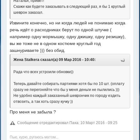
Наталья, привет!
Скажи как будете заказывать в следующий раз, я бы 1 круглый
шеврон заказал.
Извините конечно, но ни когда людей не понимаю когда
речь идёт о расходниках берут по одной штучке (
например одну мормышку, одну джишку, одну резишку),
вы же тоже не в одном костюме круглый год
зашнуриваете ))) без обид.
Жена Stalkera сказал(а) 09 Мар 2016 - 10:40:
Рада что всех устроили обновки))
Теперь давайте собирать партиями хотя бы по 10 шт. (оплату
сразу не перегоняйте что бы у меня деньги не пылились )))
Не удобно каждый заказанный шеврончик по городу ездить
отвозить, а так хоть сразу кучку ))
Про меня не забыла ?
Сообщение отредактировал Паха: 10 Март 2016 - 09:25
Пью, курю, ругаюсь матом...