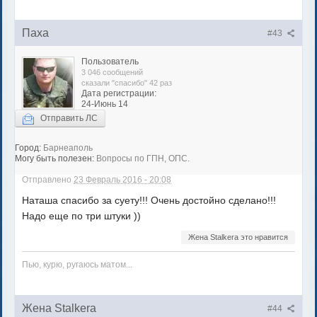
Паха
#43
Пользователь
3 046 сообщений
сказали "спасибо" 42 раз
Дата регистрации:
24-Июнь 14
Отправить ЛС
Город:
Барнеаполь
Могу быть полезен:
Вопросы по ГПН, ОПС.
Отправлено
23 Февраль 2016 - 20:08
Наташа спасибо за суету!!! Очень достойно сделано!!!
Надо еще по три штуки ))
Жена Stalkera это нравится
Пью, курю, ругаюсь матом...
Жена Stalkera
#44