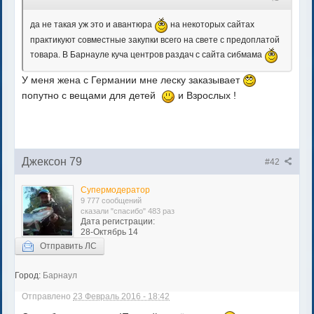
да не такая уж это и авантюра
на некоторых сайтах
практикуют совместные закупки всего на свете с предоплатой
товара. В Барнауле куча центров раздач с сайта сибмама
У меня жена с Германии мне леску заказывает
попутно с вещами для детей
и Взрослых !
Джексон 79
#42
Супермодератор
9 777 сообщений
сказали "спасибо" 483 раз
Дата регистрации:
28-Октябрь 14
Отправить ЛС
Город:
Барнаул
Отправлено
23 Февраль 2016 - 18:42