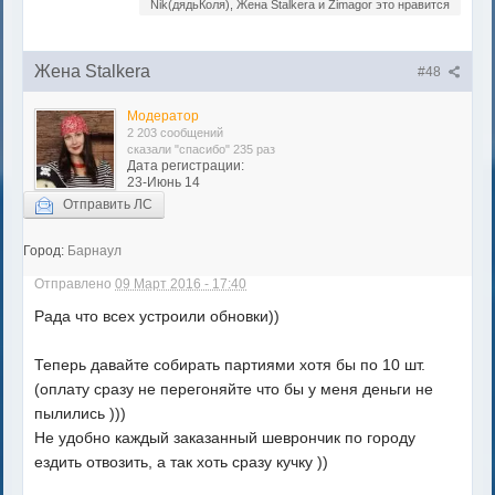
Nik(дядьКоля), Жена Stalkera и Zimagor это нравится
Жена Stalkera
#48
Модератор
2 203 сообщений
сказали "спасибо" 235 раз
Дата регистрации:
23-Июнь 14
Отправить ЛС
Город:
Барнаул
Отправлено
09 Март 2016 - 17:40
Рада что всех устроили обновки))
Теперь давайте собирать партиями хотя бы по 10 шт.
(оплату сразу не перегоняйте что бы у меня деньги не
пылились )))
Не удобно каждый заказанный шеврончик по городу
ездить отвозить, а так хоть сразу кучку ))