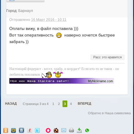
Город:
Барнаул
Отправлено
16 Март 2016 - 10:11
Оплаты вижу, в файл поставила )))
Вот так оперативность
наверно хочется быстрее
забрать ))
Расс это нравится
Настоящий фидераст - весел, храбр, и мордаст! Если кто-то не таков - он
любитель поплавков
НАЗАД
ВПЕРЕД
Страница 3 из 4
1
2
3
4
Обратно в Наша символика