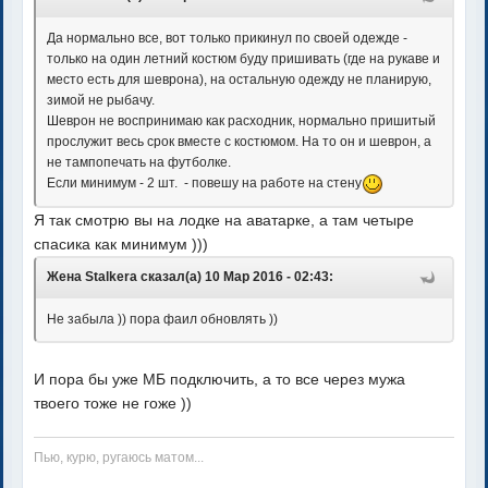
Да нормально все, вот только прикинул по своей одежде -
только на один летний костюм буду пришивать (где на рукаве и
место есть для шеврона), на остальную одежду не планирую,
зимой не рыбачу.
Шеврон не воспринимаю как расходник, нормально пришитый
прослужит весь срок вместе с костюмом. На то он и шеврон, а
не тампопечать на футболке.
Если минимум - 2 шт. - повешу на работе на стену
Я так смотрю вы на лодке на аватарке, а там четыре
спасика как минимум )))
Жена Stalkera сказал(а) 10 Мар 2016 - 02:43:
Не забыла )) пора фаил обновлять ))
И пора бы уже МБ подключить, а то все через мужа
твоего тоже не гоже ))
Пью, курю, ругаюсь матом...