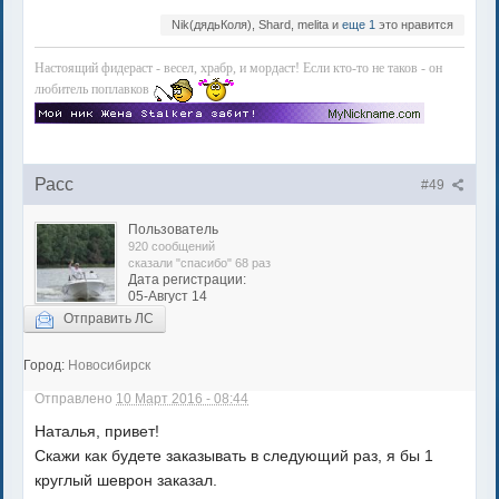
Nik(дядьКоля), Shard, melita и
еще 1
это нравится
Настоящий фидераст - весел, храбр, и мордаст! Если кто-то не таков - он
любитель поплавков
Расс
#49
Пользователь
920 сообщений
сказали "спасибо" 68 раз
Дата регистрации:
05-Август 14
Отправить ЛС
Город:
Новосибирск
Отправлено
10 Март 2016 - 08:44
Наталья, привет!
Скажи как будете заказывать в следующий раз, я бы 1
круглый шеврон заказал.