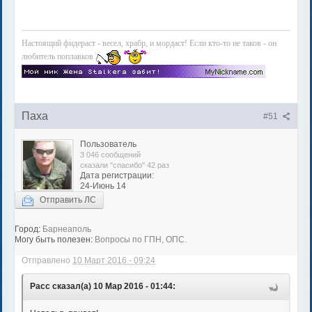
Настоящий фидераст - весел, храбр, и мордаст! Если кто-то не таков - он
любитель поплавков
Паха
#51
Пользователь
3 046 сообщений
сказали "спасибо" 42 раз
Дата регистрации:
24-Июнь 14
Отправить ЛС
Город:
Барнеаполь
Могу быть полезен:
Вопросы по ГПН, ОПС.
Отправлено
10 Март 2016 - 09:24
Расс сказал(а) 10 Мар 2016 - 01:44: