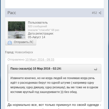
Расс
#52
Пользователь
920 сообщений
сказали "спасибо" 68 раз
Дата регистрации:
05-Август 14
Отправить ЛС
Город:
Новосибирск
Отправлено
10 Март 2016 - 09:33
Паха сказал(а) 10 Мар 2016 - 02:24:
Извините конечно, но ни когда людей не понимаю когда речь
идёт о расходниках берут по одной штучке ( например одну
мормышку, одну джишку, одну резишку), вы же тоже не в одном
костюме круглый год зашнуриваете ))) без обид.
Да нормально все, вот только прикинул по своей одежде -