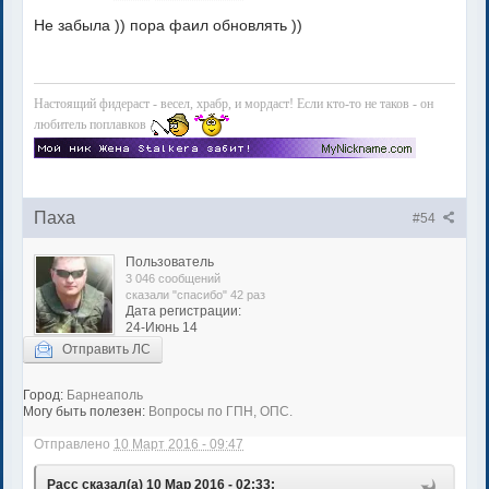
Не забыла )) пора фаил обновлять ))
Настоящий фидераст - весел, храбр, и мордаст! Если кто-то не таков - он
любитель поплавков
Паха
#54
Пользователь
3 046 сообщений
сказали "спасибо" 42 раз
Дата регистрации:
24-Июнь 14
Отправить ЛС
Город:
Барнеаполь
Могу быть полезен:
Вопросы по ГПН, ОПС.
Отправлено
10 Март 2016 - 09:47
Расс сказал(а) 10 Мар 2016 - 02:33: