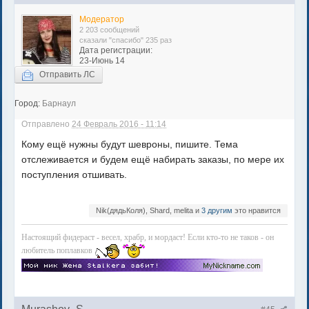
Модератор
2 203 сообщений
сказали "спасибо" 235 раз
Дата регистрации:
23-Июнь 14
Отправить ЛС
Город:
Барнаул
Отправлено
24 Февраль 2016 - 11:14
Кому ещё нужны будут шевроны, пишите. Тема
отслеживается и будем ещё набирать заказы, по мере их
поступления отшивать.
Nik(дядьКоля), Shard, melita и
3 другим
это нравится
Настоящий фидераст - весел, храбр, и мордаст! Если кто-то не таков - он
любитель поплавков