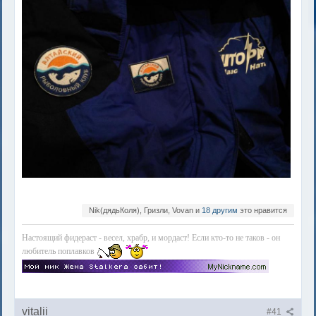
Nik(дядьКоля), Гризли, Vovan и
18 другим
это нравится
Настоящий фидераст - весел, храбр, и мордаст! Если кто-то не таков - он
любитель поплавков
vitalii
#41