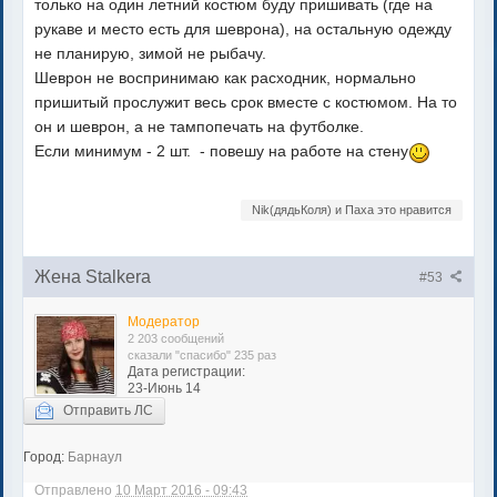
только на один летний костюм буду пришивать (где на
рукаве и место есть для шеврона), на остальную одежду
не планирую, зимой не рыбачу.
Шеврон не воспринимаю как расходник, нормально
пришитый прослужит весь срок вместе с костюмом. На то
он и шеврон, а не тампопечать на футболке.
Если минимум - 2 шт. - повешу на работе на стену
Nik(дядьКоля) и Паха это нравится
Жена Stalkera
#53
Модератор
2 203 сообщений
сказали "спасибо" 235 раз
Дата регистрации:
23-Июнь 14
Отправить ЛС
Город:
Барнаул
Отправлено
10 Март 2016 - 09:43