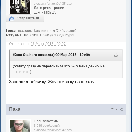
сказали "спасибо" 35 раз
Дата регистрации:
11-Январь 15
Отправить ЛС
Город:
поселок Цаплиноград (Сибирский)
Могу быть полезен:
Ножи для ледобуров
Отправлено
16 Март 2016 - 00:07
Жена Stalkera сказал(а) 09 Мар 2016 - 10:40:
(оплату сразу не перегоняйте что бы у меня деньги не
пылились )
Заполнил табличку. Жду отмашку на оплату.
Паха
#57
Пользователь
3 046 сообщений
сказали "спасибо" 42 раз