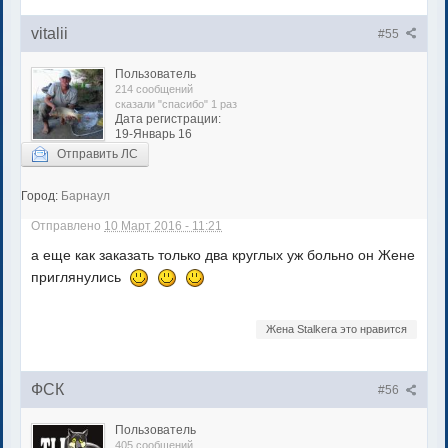
vitalii
#55
Пользователь
214 сообщений
сказали "спасибо" 1 раз
Дата регистрации:
19-Январь 16
Отправить ЛС
Город:
Барнаул
Отправлено
10 Март 2016 - 11:21
а еще как заказать только два круглых уж больно он Жене
приглянулись
Жена Stalkera это нравится
ФСК
#56
Пользователь
405 сообщений