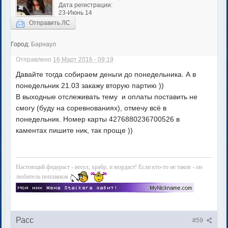
Дата регистрации:
23-Июнь 14
Отправить ЛС
Город:
Барнаул
Отправлено
16 Март 2016 - 09:19
Давайте тогда собираем деньги до понедельника. А в
понедельник 21.03 закажу вторую партию ))
В выходные отслеживать тему и оплаты поставить не
смогу (буду на соревнованиях), отмечу всё в
понедельник. Номер карты 4276880236700526 в
каментах пишите ник, так проще ))
Настоящий фидераст - весел, храбр, и мордаст! Если кто-то не таков - он
любитель поплавков
Расс
#59