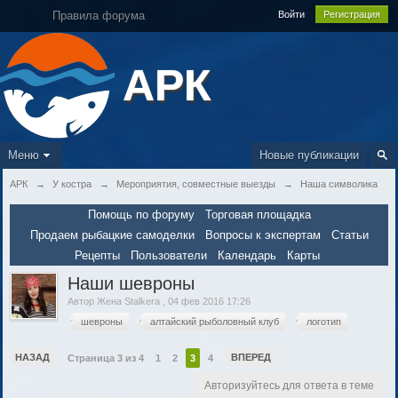
Правила форума
Войти
Регистрация
АРК
Меню
Новые публикации
АРК
→
У костра
→
Мероприятия, совместные выезды
→
Наша символика
Помощь по форуму
Торговая площадка
Продаем рыбацкие самоделки
Вопросы к экспертам
Статьи
Рецепты
Пользователи
Календарь
Карты
Наши шевроны
Автор
Жена Stalkera
,
04 фев 2016 17:26
шевроны
алтайский рыболовный клуб
логотип
НАЗАД
ВПЕРЕД
Страница 3 из 4
1
2
3
4
Авторизуйтесь для ответа в теме