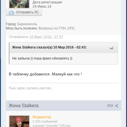
Дата регистрации:
24-Июнь 14
Отправить ЛС
Город:
Барнеаполь
Могу быть полезен:
Вопросы по ГПН, ОПС.
Отправлено
16 Март 2016 - 07:37
Жена Stalkera сказал(а) 10 Мар 2016 - 02:43:
Не забыла )) пора фаил обновлять ))
В табличку добавился. Маякуй как что !
Пью, курю, ругаюсь матом...
Жена Stalkera
#58
Модератор
2 203 сообщений
сказали "спасибо" 235 раз