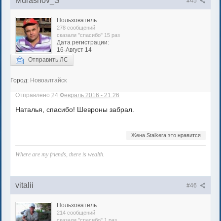
Murashov_S
#45
Пользователь
278 сообщений
сказали "спасибо" 15 раз
Дата регистрации:
16-Август 14
Отправить ЛС
Город:
Новоалтайск
Отправлено
24 Февраль 2016 - 21:26
Наталья, спасибо! Шевроны забрал.
Жена Stalkera это нравится
Where are my friends, there is wealth.
vitalii
#46
Пользователь
214 сообщений
сказали "спасибо" 1 раз