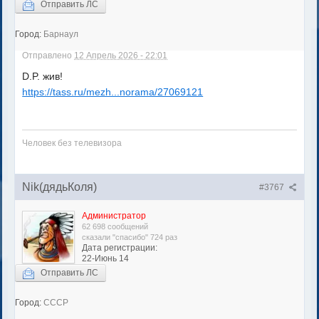
Отправить ЛС
Город:
Барнаул
Отправлено
12 Апрель 2026 - 22:01
D.P. жив!
https://tass.ru/mezh...norama/27069121
Человек без телевизора
Nik(дядьКоля)
#3767
Администратор
62 698 сообщений
сказали "спасибо" 724 раз
Дата регистрации:
22-Июнь 14
Отправить ЛС
Город:
СССР