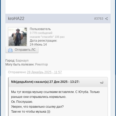
kroHA22
#3763
Пользователь
3 779 сообщений
сказали "спасибо" 106 раз
Дата регистрации:
24-Июнь 14
Отправить ЛС
Город:
Барнаул
Могу быть полезен:
Риелтор
Отправлено
28 Декабрь 2025 - 11:57
Nik(дядьКоля) сказал(а) 27 Дек 2025 - 13:27:
Мы тут всегда музыку ссылками вставляли. С Ютуба. Только
раньше они открывались нормально.
Ок. Послушаю.
Уверен, что правильно ссылку дал?
Там не то чтобы музыка )))