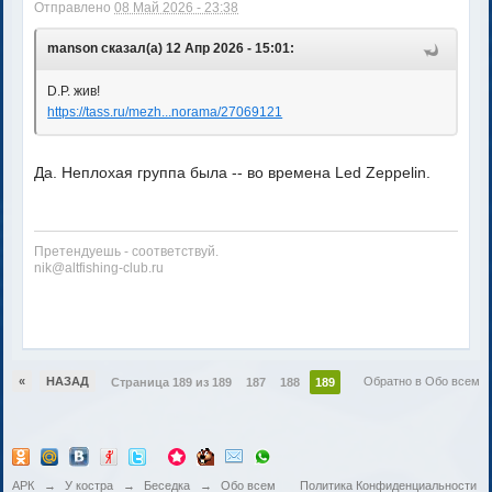
Отправлено
08 Май 2026 - 23:38
manson сказал(а) 12 Апр 2026 - 15:01:
D.P. жив!
https://tass.ru/mezh...norama/27069121
Да. Неплохая группа была -- во времена Led Zeppelin.
Претендуешь - соответствуй.
nik@altfishing-club.ru
«
НАЗАД
Обратно в Обо всем
Страница 189 из 189
187
188
189
АРК
→
У костра
→
Беседка
→
Обо всем
Политика Конфиденциальности