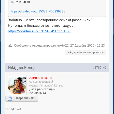
получится )))
https://vkvideo.ru/v...15383_456239331
Забавно... А что, посторонние ссылки разрешили?
Ну тогда, я больше от вот этого тащусь
https://vkvideo.ru/v...9156_456239167
Сообщение отредактировал kroHA22: 27 Декабрь 2025 - 19:23
Nik(дядьКоля) это нравится
Nik(дядьКоля)
#3762
Администратор
62 698 сообщений
сказали "спасибо" 724 раз
Дата регистрации:
22-Июнь 14
Отправить ЛС
Город:
СССР