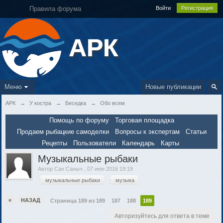
Правила форума
Войти
Регистрация
АРК
Меню
Новые публикации
АРК
→
У костра
→
Беседка
→
Обо всем
Помощь по форуму
Торговая площадка
Продаем рыбацкие самоделки
Вопросы к экспертам
Статьи
Рецепты
Пользователи
Календарь
Карты
Музыкальные рыбаки
Автор
Сан Саныч
,
07 июн 2016 19:19
музыкальные рыбаки
музыка
«
НАЗАД
Страница 189 из 189
187
188
189
Авторизуйтесь для ответа в теме