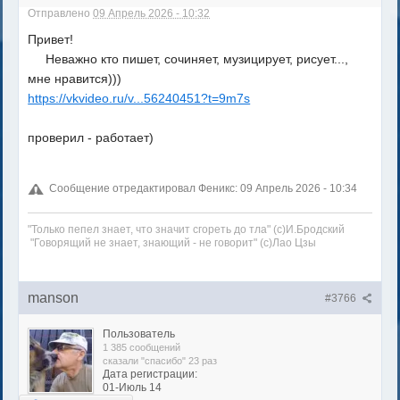
Отправлено
09 Апрель 2026 - 10:32
Привет!
Неважно кто пишет, сочиняет, музицирует, рисует...,
мне нравится)))
https://vkvideo.ru/v...56240451?t=9m7s
проверил - работает)
Сообщение отредактировал Феникс: 09 Апрель 2026 - 10:34
"Только пепел знает, что значит сгореть до тла" (с)И.Бродский
"Говорящий не знает, знающий - не говорит" (с)Лао Цзы
manson
#3766
Пользователь
1 385 сообщений
сказали "спасибо" 23 раз
Дата регистрации:
01-Июль 14