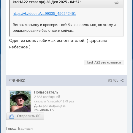
kroHA22 сказал(а) 28 Дек 2025 - 04:57:
https://vkvideo.ru/v...99335_456242461
Вставил ссылку и проверил, всё было нормально, по этому и
редактирование было, как и сейчас.
Один из моих любимых исполнителей. ( царствие
небесное )
kroHA22 это нравится
Феникс
#3765
Пользователь
2 883 сообщений
сказали "спасибо" 179 раз
Дата регистрации:
29-Июнь 15
Отправить ЛС
Город:
Барнаул