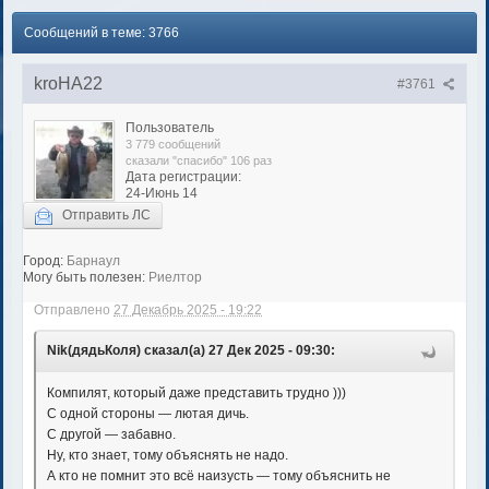
Сообщений в теме: 3766
kroHA22
#3761
Пользователь
3 779 сообщений
сказали "спасибо" 106 раз
Дата регистрации:
24-Июнь 14
Отправить ЛС
Город:
Барнаул
Могу быть полезен:
Риелтор
Отправлено
27 Декабрь 2025 - 19:22
Nik(дядьКоля) сказал(а) 27 Дек 2025 - 09:30:
Компилят, который даже представить трудно )))
С одной стороны — лютая дичь.
С другой — забавно.
Ну, кто знает, тому объяснять не надо.
А кто не помнит это всё наизусть — тому объяснить не