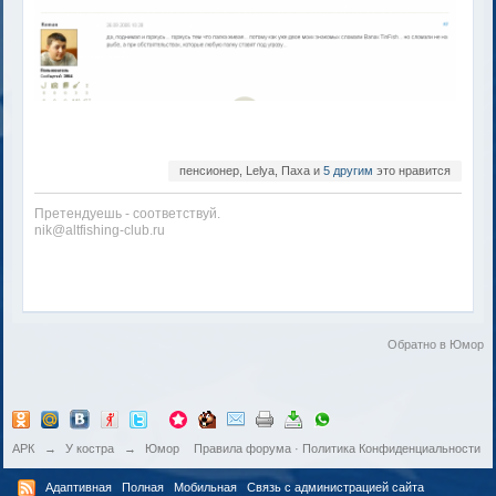
пенсионер, Lelya, Паха и
5 другим
это нравится
Претендуешь - соответствуй.
nik@altfishing-club.ru
Обратно в Юмор
АРК
→
У костра
→
Юмор
Правила форума
·
Политика Конфиденциальности
Адаптивная
Полная
Мобильная
Связь с администрацией сайта