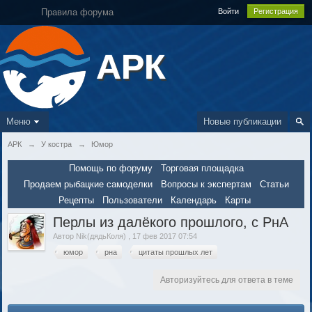
Правила форума
Войти
Регистрация
АРК
Меню
Новые публикации
АРК
→
У костра
→
Юмор
Помощь по форуму
Торговая площадка
Продаем рыбацкие самоделки
Вопросы к экспертам
Статьи
Рецепты
Пользователи
Календарь
Карты
Перлы из далёкого прошлого, с РнА
Автор
Nik(дядьКоля)
,
17 фев 2017 07:54
юмор
рна
цитаты прошлых лет
Авторизуйтесь для ответа в теме