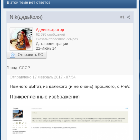
В этой теме нет ответов
Nik(дядьКоля)
#1
Администратор
62 698 сообщений
сказали "спасибо" 724 раз
Дата регистрации:
22-Июнь 14
Отправить ЛС
Город:
СССР
Отправлено
17 Февраль 2017 - 07:54
Немного цЫтат, из далёкого (и не очень) прошлого, с РнА:
Прикрепленные изображения