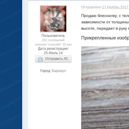
Отправлено
17 Ноябрь 2017 
Продаю блеснилку, с тел
зависимости от толщины
высоте, передает в рук
Пользователь
Прикрепленные изоб
251 сообщений
сказали "спасибо" 15 раз
Дата регистрации:
25-Июль 14
Отправить ЛС
Город:
Барнаул