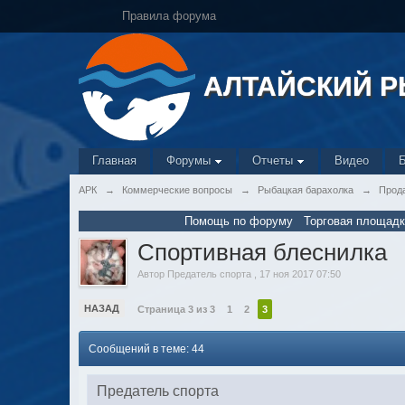
Правила форума
АЛТАЙСКИЙ 
Главная
Форумы
Отчеты
Видео
АРК
→
Коммерческие вопросы
→
Рыбацкая барахолка
→
Прод
Помощь по форуму
Торговая площадк
Спортивная блеснилка
Автор
Предатель спорта
,
17 ноя 2017 07:50
НАЗАД
Страница 3 из 3
1
2
3
Сообщений в теме: 44
Предатель спорта