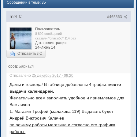
Сообщений в теме: 35
melita
#465863
Пользователь
8 892 сообщений
сказали "спасибо" 114 раз
Дата регистрации:
24-Июнь 14
Отправить ЛС
Город:
Барнаул
Отправлено
25 Декабрь 2017 - 09:20
Дамы и господа! В таблице добавлены 4 графы:
место
выдачи календарей.
Желательно всем заполнить удобное и приемлемое для
Вас лично.
1. Магазин Трофей (малахова 119) Выдавать будет
Андрей Виктрович Калачёв
по режиму работы магазина и согласно его графика
работы.