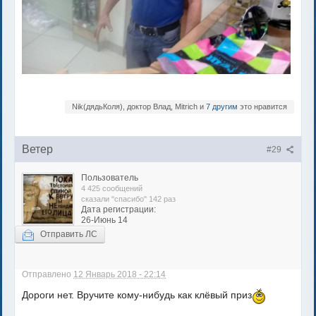
Nik(дядьКоля), доктор Влад, Mitrich и
7 другим
это нравится
Ветер
#29
Пользователь
4 425 сообщений
сказали "спасибо" 142 раз
Дата регистрации:
26-Июнь 14
Отправить ЛС
Отправлено
12 Январь 2018 - 22:14
Дороги нет. Вручите кому-нибудь как клёвый приз