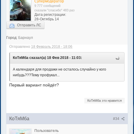
Супермодератор
9 777 сообщений
сказали "спасибо" 483 раз
Дата регистрации:
28-Октябрь 14
Отправить ЛС
Город:
Барнаул
Отправлено
18 Февраль 2018 - 18:06
КоТяМба сказал(а) 18 Фев 2018 - 11:03:
А календаря для продажи не осталось случайно у кого
нибудь???Тему профукал...
Первый вариант пойдёт?
КоТяМба это нравится
КоТяМба
#34
Пользователь