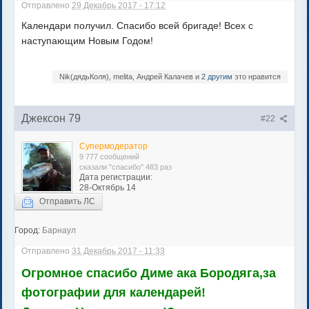
Отправлено
29 Декабрь 2017 - 17:12
Календари получил. Спасибо всей бригаде! Всех с
наступающим Новым Годом!
Nik(дядьКоля), melita, Андрей Калачев и
2 другим
это нравится
Джексон 79
#22
Супермодератор
9 777 сообщений
сказали "спасибо" 483 раз
Дата регистрации:
28-Октябрь 14
Отправить ЛС
Город:
Барнаул
Отправлено
31 Декабрь 2017 - 11:33
Огромное спасибо Диме ака Бородяга,за
фотографии для календарей!