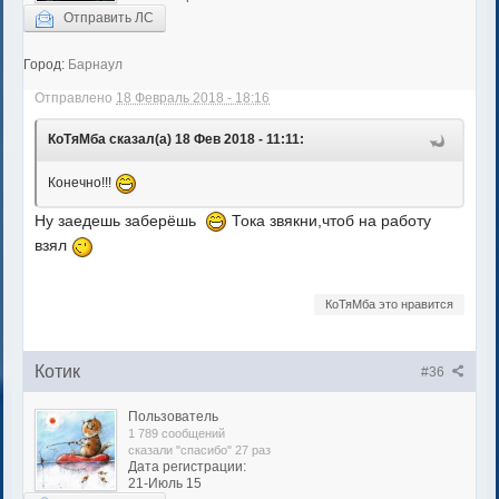
Отправить ЛС
Город:
Барнаул
Отправлено
18 Февраль 2018 - 18:16
КоТяМба сказал(а) 18 Фев 2018 - 11:11:
Конечно!!!
Ну заедешь заберёшь
Тока звякни,чтоб на работу
взял
КоТяМба это нравится
Котик
#36
Пользователь
1 789 сообщений
сказали "спасибо" 27 раз
Дата регистрации:
21-Июль 15