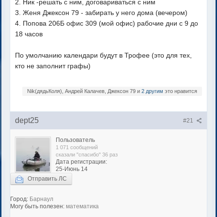
2. Ник -решать с ним, договариваться с ним
3. Женя Джексон 79 - забирать у него дома (вечером)
4. Попова 206Б офис 309 (мой офис) рабочие дни с 9 до
18 часов
По умолчанию календари будут в Трофее (это для тех,
кто не заполнит графы)
Nik(дядьКоля), Андрей Калачев, Джексон 79 и
2 другим
это нравится
dept25
#21
Пользователь
1 071 сообщений
сказали "спасибо" 36 раз
Дата регистрации:
25-Июнь 14
Отправить ЛС
Город:
Барнаул
Могу быть полезен:
математика