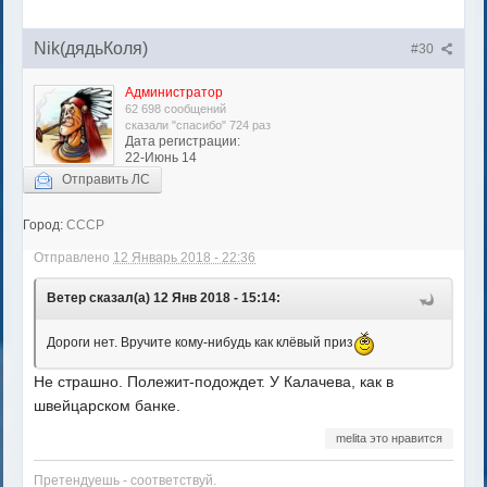
Nik(дядьКоля)
#30
Администратор
62 698 сообщений
сказали "спасибо" 724 раз
Дата регистрации:
22-Июнь 14
Отправить ЛС
Город:
СССР
Отправлено
12 Январь 2018 - 22:36
Ветер сказал(а) 12 Янв 2018 - 15:14:
Дороги нет. Вручите кому-нибудь как клёвый приз
Не страшно. Полежит-подождет. У Калачева, как в
швейцарском банке.
melita это нравится
Претендуешь - соответствуй.