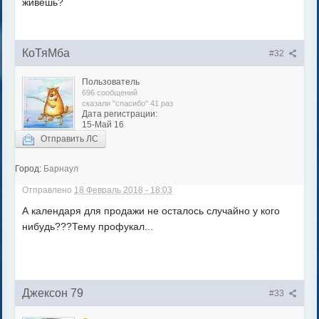
живешь?
КоТяМба
#32
Пользователь
696 сообщений
сказали "спасибо" 41 раз
Дата регистрации:
15-Май 16
Отправить ЛС
Город:
Барнаул
Отправлено
18 Февраль 2018 - 18:03
А календаря для продажи не осталось случайно у кого
нибудь???Тему профукал...
Джексон 79
#33