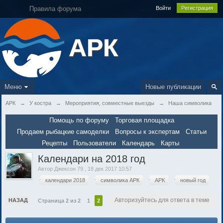
Правила форума
Войти
Регистрация
АРК
Меню
Новые публикации
АРК
→
У костра
→
Мероприятия, совместные выезды
→
Наша символика
Помощь по форуму
Торговая площадка
Продаем рыбацкие самоделки
Вопросы к экспертам
Статьи
Рецепты
Пользователи
Календарь
Карты
Календари на 2018 год
Автор
Джексон 79
,
18 дек 2017 10:57
календари 2018
символика АРК
АРК
новый год
Авторизуйтесь для ответа в теме
НАЗАД
Страница 2 из 2
1
2