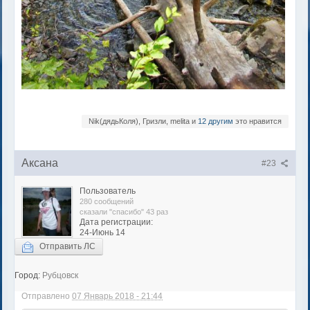
Nik(дядьКоля), Гризли, melita и
12 другим
это нравится
Аксана
#23
Пользователь
280 сообщений
сказали "спасибо" 43 раз
Дата регистрации:
24-Июнь 14
Отправить ЛС
Город:
Рубцовск
Отправлено
07 Январь 2018 - 21:44