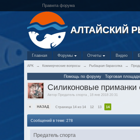
Правила форума
АЛТАЙСКИЙ 
Главная
Форумы
Отчеты
Видео
АРК
→
Коммерческие вопросы
→
Рыбацкая барахолка
→
Прод
Помощь по форуму
Торговая площадк
Силиконовые приманки 
Автор
Предатель спорта
,
18 янв 2018 20:31
«
НАЗАД
Страница 14 из 14
12
13
14
Сообщений в теме: 278
Предатель спорта