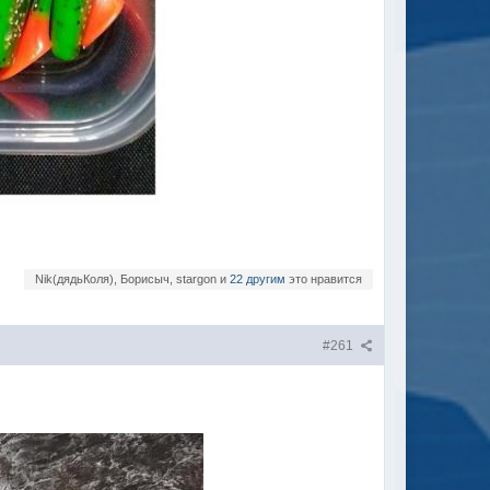
Nik(дядьКоля), Борисыч, stargon и
22 другим
это нравится
#261