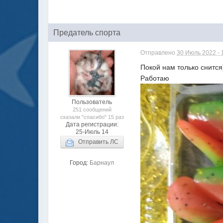
Предатель спорта
Отправлено
30 Июль 2022 - 
Покой нам только снится
Работаю
Пользователь
251 сообщений
сказали "спасибо" 15 раз
Дата регистрации:
25-Июль 14
Отправить ЛС
Город:
Барнаул