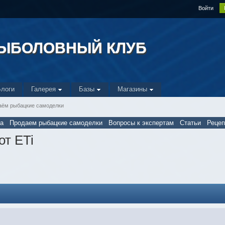
Войти
РЫБОЛОВНЫЙ КЛУБ
Блоги
Галерея
Базы
Магазины
аём рыбацкие самоделки
а
Продаем рыбацкие самоделки
Вопросы к экспертам
Статьи
Реце
от ETi