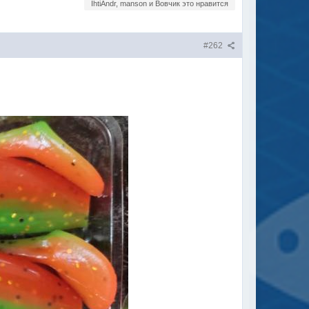
IhtiAndr, manson и Вовчик это нравится
#262