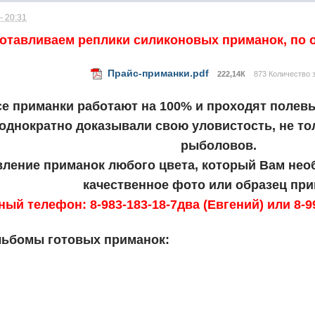
- 20:31
готавливаем реплики силиконовых приманок, по
Прайс-приманки.pdf
222,14К
873 Количество з
е приманки работают на 100% и проходят полевые
однократно доказывали свою уловистость, не толь
рыболовов.
ление приманок любого цвета, который Вам необ
качественное фото или образец при
ный телефон: 8-983-183-18-7два (Евгений) или 8-9
льбомы готовых приманок: