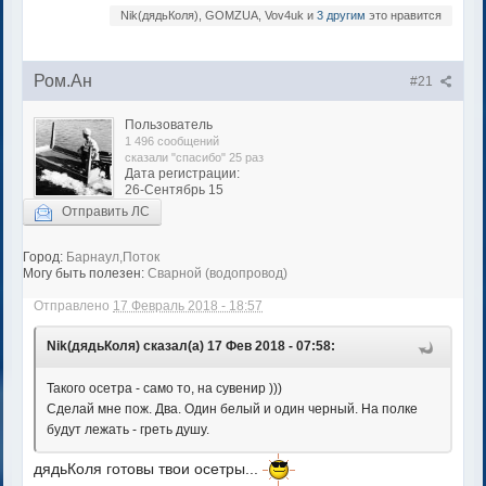
Nik(дядьКоля), GOMZUA, Vov4uk и
3 другим
это нравится
Ром.Ан
#21
Пользователь
1 496 сообщений
сказали "спасибо" 25 раз
Дата регистрации:
26-Сентябрь 15
Отправить ЛС
Город:
Барнаул,Поток
Могу быть полезен:
Сварной (водопровод)
Отправлено
17 Февраль 2018 - 18:57
Nik(дядьКоля) сказал(а) 17 Фев 2018 - 07:58:
Такого осетра - само то, на сувенир )))
Сделай мне пож. Два. Один белый и один черный. На полке
будут лежать - греть душу.
дядьКоля готовы твои осетры...