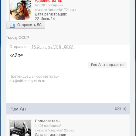
Администратор
62 698 сообщений
сказали "спасибо" 724 раз
Дата регистрации:
22-Июнь 14
Отправить ЛС
Город:
СССР
Отправлено
18 Февраль 2018 - 00:05
КАЙФ!!!
Ром.Ан это нравится
Претендуешь - соответствуй.
nik@altfishing-club.ru
Ром.Ан
#23
Пользователь
1 496 сообщений
сказали "спасибо" 25 раз
Дата регистрации: