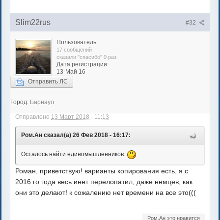
Slim22rus
#32
Пользователь
17 сообщений
сказали "спасибо" 0 раз
Дата регистрации:
13-Май 16
Отправить ЛС
Город:
Барнаул
Отправлено
13 Март 2018 - 11:13
Ром.Ан сказал(а) 26 Фев 2018 - 16:17:
Осталось найти единомышленников.
Роман, приветствую! варианты копирования есть, я с
2016 го года весь инет перелопатил, даже немцев, как
они это делают! к сожалению нет времени на все это(((
Ром.Ан это нравится