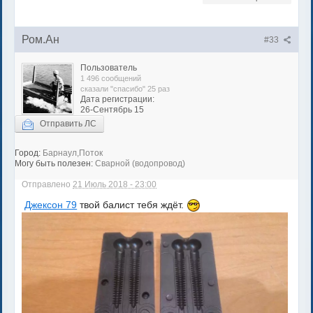
Ром.Ан
#33
Пользователь
1 496 сообщений
сказали "спасибо" 25 раз
Дата регистрации:
26-Сентябрь 15
Отправить ЛС
Город:
Барнаул,Поток
Могу быть полезен:
Сварной (водопровод)
Отправлено
21 Июль 2018 - 23:00
Джексон 79
твой балист тебя ждёт.