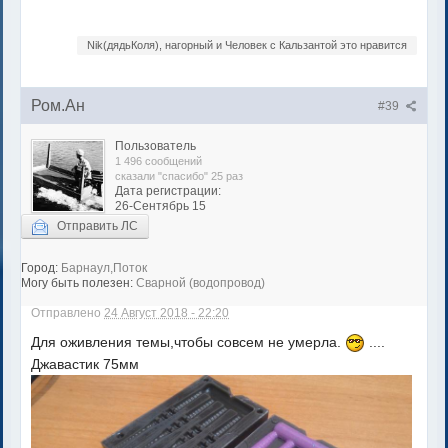
Nik(дядьКоля), нагорный и Человек с Кальзантой это нравится
Ром.Ан
#39
Пользователь
1 496 сообщений
сказали "спасибо" 25 раз
Дата регистрации:
26-Сентябрь 15
Отправить ЛС
Город:
Барнаул,Поток
Могу быть полезен:
Сварной (водопровод)
Отправлено
24 Август 2018 - 22:20
Для оживления темы,чтобы совсем не умерла.
....
Джавастик 75мм