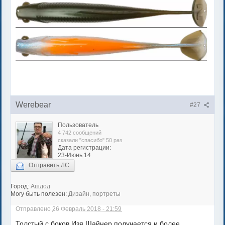
Werebear
#27
Пользователь
4 742 сообщений
сказали "спасибо" 50 раз
Дата регистрации:
23-Июнь 14
Отправить ЛС
Город:
Ашдод
Могу быть полезен:
Дизайн, портреты
Отправлено
26 Февраль 2018 - 21:59
Толстый с боков Изя Шайнер получается и более