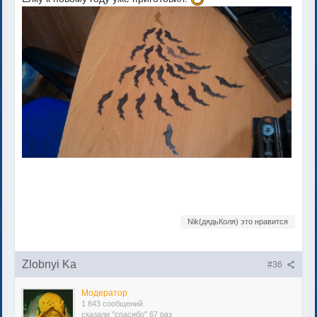
Nik(дядьКоля) это нравится
Zlobnyi Ka
#36
Модератор
1 843 сообщений
сказали "спасибо" 67 раз