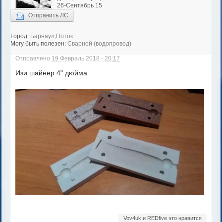
26-Сентябрь 15
Отправить ЛС
Город:
Барнаул,Поток
Могу быть полезен:
Сварной (водопровод)
Отправлено
19 Февраль 2018 - 20:17
Изи шайнер 4" дюйма.
Vov4uk и REDfive это нравится