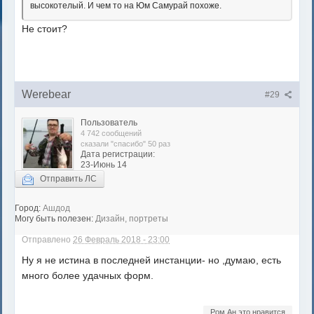
высокотелый. И чем то на Юм Самурай похоже.
Не стоит?
Werebear
#29
Пользователь
4 742 сообщений
сказали "спасибо" 50 раз
Дата регистрации:
23-Июнь 14
Отправить ЛС
Город:
Ашдод
Могу быть полезен:
Дизайн, портреты
Отправлено
26 Февраль 2018 - 23:00
Ну я не истина в последней инстанции- но ,думаю, есть
много более удачных форм.
Ром.Ан это нравится