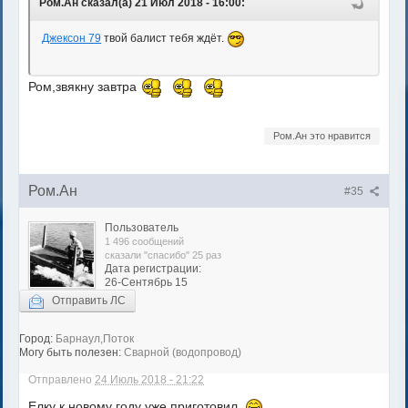
Ром.Ан сказал(а) 21 Июл 2018 - 16:00:
Джексон 79
твой балист тебя ждёт.
Ром,звякну завтра
Ром.Ан это нравится
Ром.Ан
#35
Пользователь
1 496 сообщений
сказали "спасибо" 25 раз
Дата регистрации:
26-Сентябрь 15
Отправить ЛС
Город:
Барнаул,Поток
Могу быть полезен:
Сварной (водопровод)
Отправлено
24 Июль 2018 - 21:22
Елку к новому году уже приготовил.