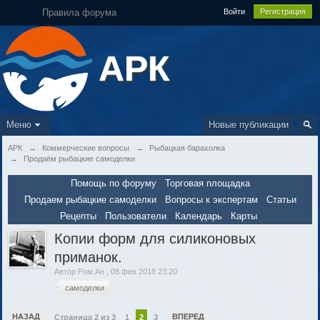
Правила форума
Войти
Регистрация
АРК
Меню
Новые публикации
АРК
→
Коммерческие вопросы
→
Рыбацкая барахолка
→
Продаём рыбацкие самоделки
Помощь по форуму
Торговая площадка
Продаем рыбацкие самоделки
Вопросы к экспертам
Статьи
Рецепты
Пользователи
Календарь
Карты
Копии форм для силиконовых
приманок.
Автор
Ром.Ан
,
08 фев 2018 23:20
самоделки
НАЗАД
ВПЕРЕД
Страница 2 из 3
1
2
3