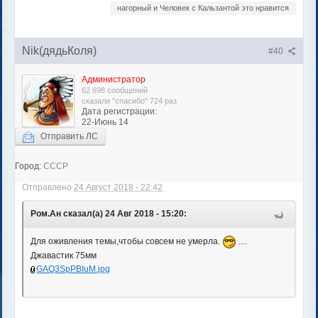
нагорный и Человек с Кальзантой это нравится
Nik(дядьКоля)
#40
Администратор
62 698 сообщений
сказали "спасибо" 724 раз
Дата регистрации:
22-Июнь 14
Отправить ЛС
Город:
СССР
Отправлено
24 Август 2018 - 22:42
Ром.Ан сказал(а) 24 Авг 2018 - 15:20:
Для оживления темы,чтобы совсем не умерла.
....
Джавастик 75мм
GAQ3SpPBIuM.jpg