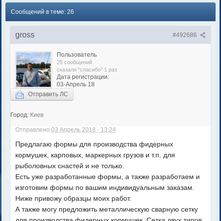
Сообщений в теме: 26
gross
#492686
Пользователь
25 сообщений
сказали "спасибо" 1 раз
Дата регистрации:
03-Апрель 18
Отправить ЛС
Город:
Киев
Отправлено
03 Апрель 2018 - 13:24
Предлагаю формы для производства фидерных
кормушек, карповых, маркерных грузов и т.п. для
рыболовных снастей и не только.
Есть уже разработанные формы, а также разработаем и
изготовим формы по вашим индивидуальным заказам.
Ниже привожу образцы моих работ.
А также могу предложить металлическую сварную сетку
для производства фидерных кормушек. Сетка двух типов,