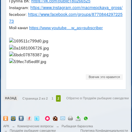
https://vk.com/public180266525
Группа ВК:
https://www.instagram.com/macmepckaya_gross/
Instagram:
https://www.facebook.com/groups/8770844297225
feceboor:
73
https://www.youtube....w_as=subscriber
Мой канал
Вовчик это нравится
НАЗАД
Обратно в Продаём рыбацкие самоделки
Страница 2 из 2
1
2
АРК
→
Коммерческие вопросы
→
Рыбацкая барахолка
→
Продаём рыбацкие самоделки
Политика Конфиденциальности