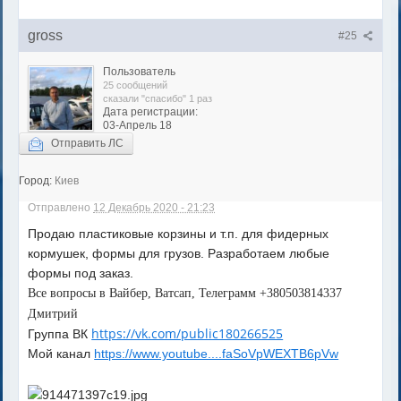
gross
#25
Пользователь
25 сообщений
сказали "спасибо" 1 раз
Дата регистрации:
03-Апрель 18
Отправить ЛС
Город:
Киев
Отправлено
12 Декабрь 2020 - 21:23
Продаю пластиковые корзины и т.п. для фидерных
кормушек, формы для грузов. Разработаем любые
формы под заказ.
Все вопросы в Вайбер, Ватсап, Телеграмм +380503814337
Дмитрий
https://vk.com/public180266525
Группа ВК
Мой канал
https://www.youtube....faSoVpWEXTB6pVw