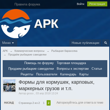
Правила форума
Войти
Регистрация
АРК
Меню
Новые публикации
АРК
→
Коммерческие вопросы
→
Рыбацкая барахолка
→
Продаём рыбацкие самоделки
Помощь по форуму
Торговая площадка
Продаем рыбацкие самоделки
Вопросы к экспертам
Статьи
Рецепты
Пользователи
Календарь
Карты
Формы для кормушек, карповых,
маркерных грузов и т.п.
Автор
gross
,
03 апр 2018 13:24
Авторизуйтесь для ответа в теме
НАЗАД
Страница 2 из 2
1
2