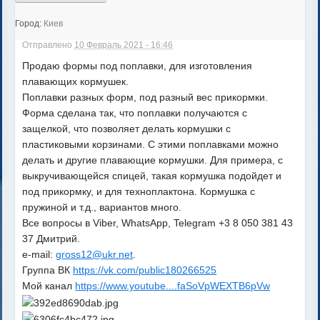
Город:
Киев
Отправлено
10 Февраль 2021 - 16:46
Продаю формы под поплавки, для изготовления
плавающих кормушек.
Поплавки разных форм, под разный вес прикормки.
Форма сделана так, что поплавки получаются с
защелкой, что позволяет делать кормушки с
пластиковыми корзинами. С этими поплавками можно
делать и другие плавающие кормушки. Для примера, с
выкручивающейся спицей, такая кормушка подойдет и
под прикормку, и для техноплактона. Кормушка с
пружиной и т.д., вариантов много.
Все вопросы в Viber, WhatsApp, Telegram +3 8 050 381 43
37 Дмитрий.
e-mail:
gross12@ukr.net
.
Группа ВК
https://vk.com/public180266525
Мой канал
https://www.youtube....faSoVpWEXTB6pVw