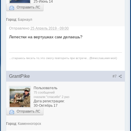
25-Июнь 14
Отправить ЛС
Город:
Барнаул
Отправлено
25 Апрель 2019 - 09:00
Лепестки на вертушках сам делаешь?
...стараюсь писать то,что смогу повторить при встрече...(Вячеслав,имя моё)
GrantPike
#7
Пользователь
75 сообщений
сказали "спасибо" 2 раз
Дата регистрации:
30-Октябрь 17
Отправить ЛС
Город:
Каменногорск