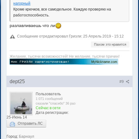
нагорный
Кроме крючков, все самодельное. Каждую проверяю на
работоспособность.
разлавливаешь что ли
Сообщение отредактировал Гризли: 25 Апрель 2019 - 15:12
Пахом это нравится
Желание, тысячи возможностей! Не желание, тысячи причин!
dept25
#9
Пользователь
1 071 сообщений
сказали "спасибо" 36 раз
Сейчас в сети
Дата регистрации:
25-Июнь 14
Отправить ЛС
Город:
Барнаул