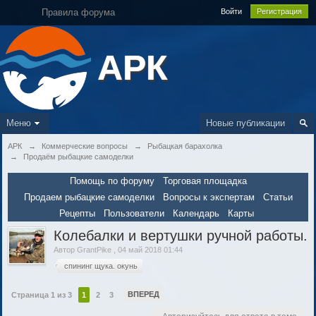
Правила форума
Войти
Регистрация
АРК
Меню
Новые публикации
АРК
→
Коммерческие вопросы
→
Рыбацкая барахолка
→
Продаём рыбацкие самоделки
Помощь по форуму
Торговая площадка
Продаем рыбацкие самоделки
Вопросы к экспертам
Статьи
Рецепты
Пользователи
Календарь
Карты
Колебалки и вертушки ручной работы.
Автор
GrantPike
,
04 май 2018 01:44
спининг щука. окунь
ВПЕРЕД
Страница 1 из 3
1
2
3