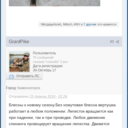
Nik(дядьКоля), Mitrich, ANV и
7 другим
это нравится
GrantPike
#5
Пользователь
75 сообщений
сказали "спасибо" 2 раз
Дата регистрации:
30-Октябрь 17
Отправить ЛС
Город:
Каменногорск
Отправлено
25 Апрель 2019 - 02:29
Блесны к новому сезону.Без хомутовая блесна вертушка
работает в любом положении. Лепесток вращается как
при падении, так и при проводке. Любое движение
спининга провоцирует вращение лепестка. Движется