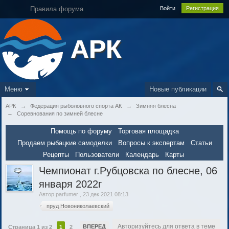
Правила форума
Войти
Регистрация
АРК
Меню
Новые публикации
АРК
→
Федерация рыболовного спорта АК
→
Зимняя блесна
→
Соревнования по зимней блесне
Помощь по форуму
Торговая площадка
Продаем рыбацкие самоделки
Вопросы к экспертам
Статьи
Рецепты
Пользователи
Календарь
Карты
Чемпионат г.Рубцовска по блесне, 06
января 2022г
Автор
parfumer
,
23 дек 2021 08:13
пруд Новониколаевский
Авторизуйтесь для ответа в теме
ВПЕРЕД
Страница 1 из 2
1
2