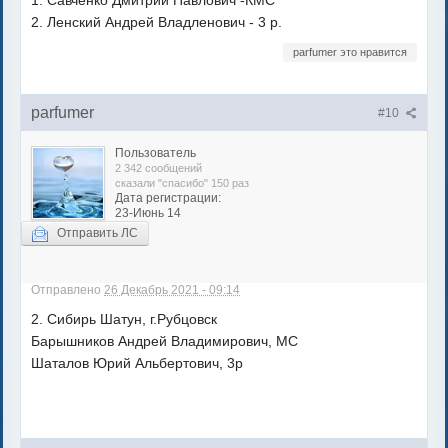
1. Савченко Дмитрий Павлович -КМС
2. Ленский Андрей Владленович - 3 р.
parfumer это нравится
parfumer
#10
Пользователь
2 342 сообщений
сказали "спасибо" 150 раз
Дата регистрации:
23-Июнь 14
Отправить ЛС
Отправлено
26 Декабрь 2021 - 09:14
2. Сибирь Шатун, г.Рубцовск
Барышников Андрей Владимирович, МС
Шаталов Юрий Альбертович, 3р