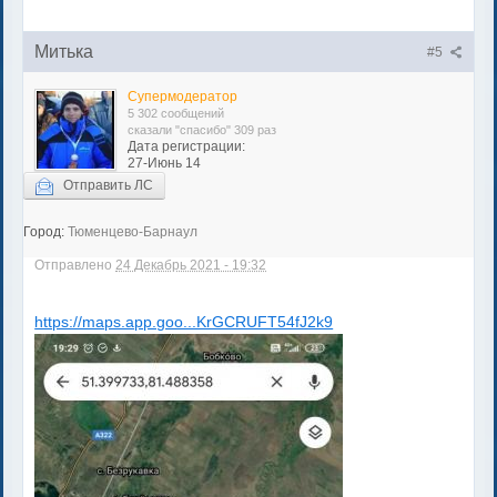
Митька
#5
Супермодератор
5 302 сообщений
сказали "спасибо" 309 раз
Дата регистрации:
27-Июнь 14
Отправить ЛС
Город:
Тюменцево-Барнаул
Отправлено
24 Декабрь 2021 - 19:32
https://maps.app.goo...KrGCRUFT54fJ2k9