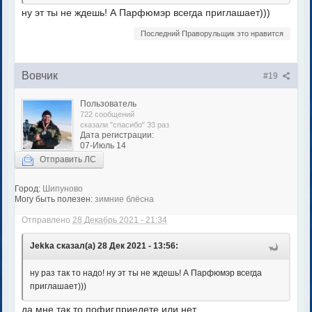
ну эт ты не ждешь! А Парфюмэр всегда приглашает)))
Последний Праворульщик это нравится
Вовчик
#19
Пользователь
722 сообщений
сказали "спасибо" 33 раз
Дата регистрации:
07-Июль 14
Отправить ЛС
Город:
Шипуново
Могу быть полезен:
зимние блёсна
Отправлено
28 Декабрь 2021 - 21:34
Jekka сказал(а) 28 Дек 2021 - 13:56:
ну раз так то надо! ну эт ты не ждешь! А Парфюмэр всегда
приглашает)))
да мне так то пофиг,приедете или нет.