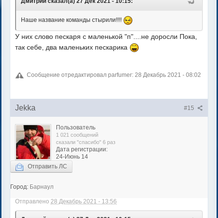
Дмитрий сказал(а) 27 Дек 2021 - 10:15:
Наше название команды стырили!!!!
У них слово пескаря с маленькой "п"....не доросли Пока,
так себе, два маленьких пескарика
Сообщение отредактировал parfumer: 28 Декабрь 2021 - 08:02
Jekka
#15
Пользователь
1 021 сообщений
сказали "спасибо" 6 раз
Дата регистрации:
24-Июнь 14
Отправить ЛС
Город:
Барнаул
Отправлено
28 Декабрь 2021 - 13:56