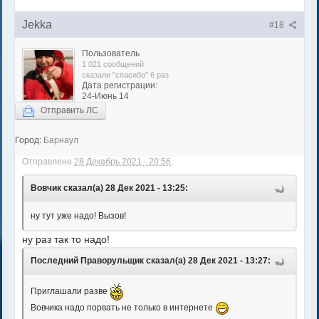
Jekka
#18
Пользователь
1 021 сообщений
сказали "спасибо" 6 раз
Дата регистрации:
24-Июнь 14
Отправить ЛС
Город:
Барнаул
Отправлено
28 Декабрь 2021 - 20:56
Вовчик сказал(а) 28 Дек 2021 - 13:25:
ну тут уже надо! Вызов!
ну раз так то надо!
Последний Праворульщик сказал(а) 28 Дек 2021 - 13:27:
Приглашали разве
Вовчика надо порвать не только в интернете