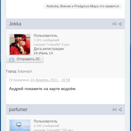
Andruha, Вовчик и Predgorye Altaya это нравится
Jekka
#3
Пользователь
1 021 сообщений
сказали "спасибо" 6 раз
Дата регистрации:
24-Июнь 14
Отправить ЛС
Город:
Барнаул
Отправлено
24 Декабрь 2021 - 16:59
Андрей покажите на карте водоём.
parfumer
#4
Пользователь
2 342 сообщений
сказали "спасибо" 150 раз