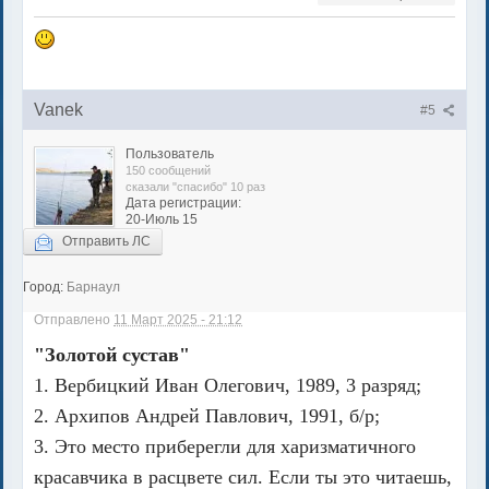
Vanek
#5
Пользователь
150 сообщений
сказали "спасибо" 10 раз
Дата регистрации:
20-Июль 15
Отправить ЛС
Город:
Барнаул
Отправлено
11 Март 2025 - 21:12
"Золотой сустав"
1. Вербицкий Иван Олегович, 1989, 3 разряд;
2. Архипов Андрей Павлович, 1991, б/р;
3. Это место приберегли для харизматичного
красавчика в расцвете сил. Если ты это читаешь,