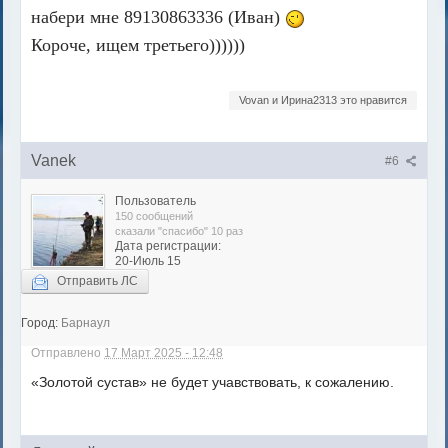
набери мне 89130863336 (Иван)
Короче, ищем третьего))))))
Vovan и Ирина2313 это нравится
Vanek
#6
Пользователь
150 сообщений
сказали "спасибо" 10 раз
Дата регистрации:
20-Июль 15
Отправить ЛС
Город:
Барнаул
Отправлено
17 Март 2025 - 12:48
«Золотой сустав» не будет учавствовать, к сожалению.