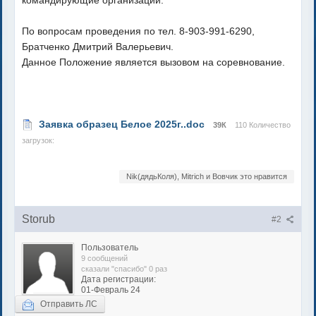
командирующие организации.
По вопросам проведения по тел. 8-903-991-6290,
Братченко Дмитрий Валерьевич.
Данное Положение является вызовом на соревнование.
Заявка образец Белое 2025г..doc
39К
110 Количество
загрузок:
Nik(дядьКоля), Mitrich и Вовчик это нравится
Storub
#2
Пользователь
9 сообщений
сказали "спасибо" 0 раз
Дата регистрации:
01-Февраль 24
Отправить ЛС