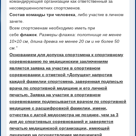
командирующей организации как ответственный за
несовершеннолетних спортсменов.
Состав команды три человека
, либо участие в личном
зачете.
Всем спортсменам необходимо иметь при
себе
флажок
.
Размеры флажка: полотнище не менее
10×10 см, длина древка не
менее 20 см и не более 50
см."
Основанием для допуска спортсмена к спортивному
соревнованию по медицинским заключениям
является заявка на участие в спортивном
соревновании с отметкой «Допущен» напротив
каждой фамилии спортсмена, заверенная подписью
врача по спортивной медицине и его личной
печатью. Заявка на участие в спортивном
соревновании подписывается врачом по спортивной
медицине с расшифровкой фамилии, имени,
отчества с датой медосмотра не позднее, чем за 3
дня до спортивных соревнований и заверяется
печатью медицинской организации, имеющей
лицензию на осуществление медицинской