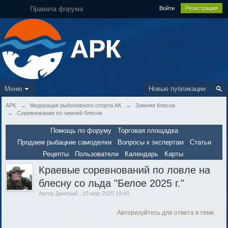
Правила форума
Войти
Регистрация
АРК
Меню
Новые публикации
АРК
→
Федерация рыболовного спорта АК
→
Зимняя блесна
→
Соревнования по зимней блесне
Помощь по форуму
Торговая площадка
Продаем рыбацкие самоделки
Вопросы к экспертам
Статьи
Рецепты
Пользователи
Календарь
Карты
Краевые соревнований по ловле на
блесну со льда "Белое 2025 г."
Автор
Дмитрий
,
10 мар 2025 19:40
Авторизуйтесь для ответа в теме