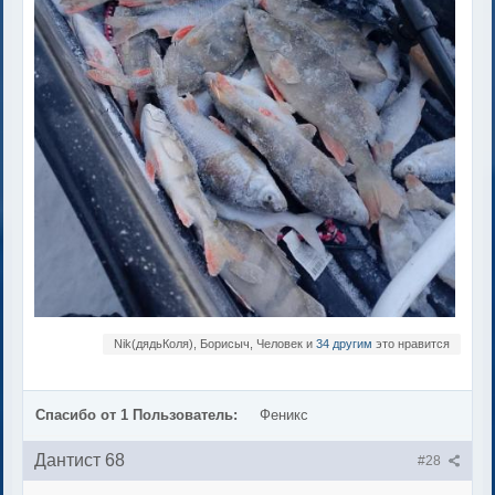
Nik(дядьКоля), Борисыч, Человек и
34 другим
это нравится
Спасибо от 1 Пользователь:
Феникс
Дантист 68
#28