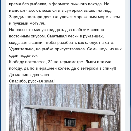
время без рыбалки, в формате лыжного похода. Но
напился чаю, отлежался и в сумерках вышел на лёд.
Зарядил полтора десятка удочек мороженым мормышем
и пучками мотыля..
На рассвете минус тридцать два с лёгким северо
восточным хиусом. Сматывал лески в рукавицах,
скидывал в санки, чтобы разобрать как следует в хате.
Удивительно, но рыбка присутствовала. Семь штук, из них
один подъязок.
К обеду потеплело, 22 на термометре. Лыжи в такую
погоду, да по вчерашней колее, да с ветерком в спину!!
До машины два часа
Спасибо, русская зима!