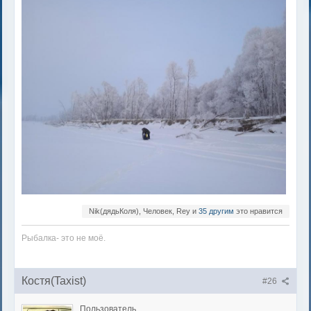
Nik(дядьКоля), Человек, Rey и
35 другим
это нравится
Рыбалка- это не моë.
Костя(Taxist)
#26
Пользователь