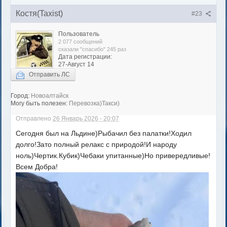
Костя(Taxist)
#23
Пользователь
2 077 сообщений
сказали "спасибо" 245 раз
Дата регистрации:
27-Август 14
Отправить ЛС
Город:
Новоалтайск
Могу быть полезен:
Перевозка)Такси)
Отправлено
26 Январь 2026 - 20:07
Сегодня был на Льдине)Рыбачил без палатки!Ходил
долго!Зато полный релакс с природой!И народу
ноль)Чертик.Кубик)Чебаки упитанные)Но привередливые!
Всем Добра!