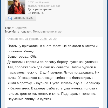
3 953 сообщений
сказали "спасибо" 138 раз
Дата регистрации:
23-Июнь 14
Отправить ЛС
Город:
Барнаул
Могу быть полезен:
Толком ничо не знаю
Отправлено
31 Январь 2026 - 21:20
Потемну врюхались в снега.Местные помогли вылезти и
показали объезд.
Выше города. Обь.
Дотопали к корягам по левому берегу, лунки зашугованы.
Так, пробежались для очистки совести. Потом бурили в
параллель пески от 2 до 4 метров. Лунок по двадцать. Ни
тычка. У товарища коллекция вибов, я с балансирами.
Ушли в протоку, избурили. Пусто. Искали окуня. Балансир
и безмотылка. В камеру рыба есть, два мужика, голова к
голове, громко комментили кино. Пад парами, конечно.
Неумение спишу на куржак.