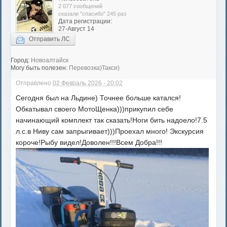
2 077 сообщений
сказали "спасибо" 245 раз
Дата регистрации:
27-Август 14
Отправить ЛС
Город:
Новоалтайск
Могу быть полезен:
Перевозка)Такси)
Отправлено
02 Февраль 2026 - 20:02
Сегодня был на Льдине) Точнее больше катался!
Обкатывал своего МотоЩенка)))прикупил себе
начинающий комплект так сказать!Ноги бить надоело!7.5
л.с.в Ниву сам запрыгивает)))Проехал много! Экскурсия
короче!Рыбу видел!Доволен!!!Всем Добра!!!