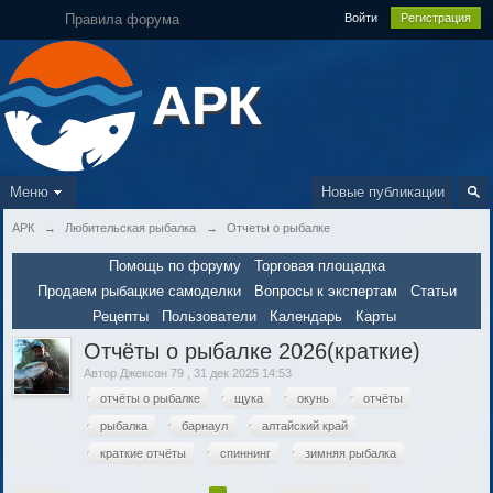
Правила форума
Войти
Регистрация
АРК
Меню
Новые публикации
АРК
→
Любительская рыбалка
→
Отчеты о рыбалке
Помощь по форуму
Торговая площадка
Продаем рыбацкие самоделки
Вопросы к экспертам
Статьи
Рецепты
Пользователи
Календарь
Карты
Отчёты о рыбалке 2026(краткие)
Автор
Джексон 79
,
31 дек 2025 14:53
отчёты о рыбалке
щука
окунь
отчёты
рыбалка
барнаул
алтайский край
краткие отчёты
спиннинг
зимняя рыбалка