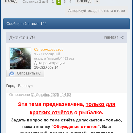
НАЗАД
ВПЕРЕД
»
Страница 2 из 8
1
2
3
4
Авторизуйтесь для ответа в теме
Сообщений в теме: 144
Джексон 79
#694984
Супермодератор
9 777 сообщений
сказали "спасибо" 483 раз
Дата регистрации:
28-Октябрь 14
Отправить ЛС
Город:
Барнаул
Отправлено
31 Декабрь 2025 - 14:53
Эта тема предназначена,
только для
кратких отчётов
о рыбалке.
Задать вопрос по теме отчёта допускается - только,
нажав кнопку
"Обсуждение отчетов"
. Ваш