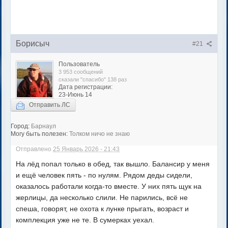
Борисыч
#21
Пользователь
3 953 сообщений
сказали "спасибо" 138 раз
Дата регистрации:
23-Июнь 14
Отправить ЛС
Город:
Барнаул
Могу быть полезен:
Толком ничо не знаю
Отправлено
25 Январь 2026 - 21:43
На лёд попал только в обед, так вышло. Балансир у меня
и ещё человек пять - по нулям. Рядом деды сидели,
оказалось работали когда-то вместе. У них пять щук на
жерлицы, да несколько слили. Не парились, всё не
спеша, говорят, не охота к лунке прыгать, возраст и
комплекция уже не те. В сумерках уехал.