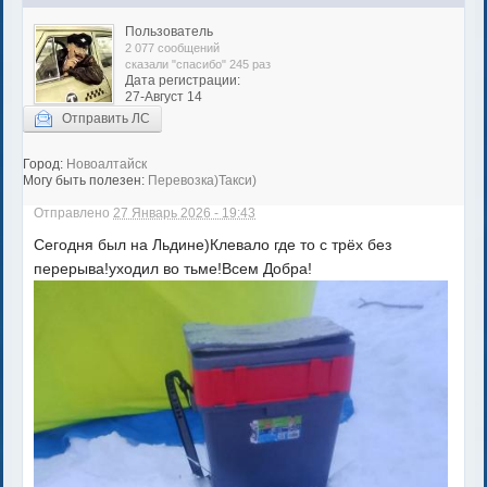
Пользователь
2 077 сообщений
сказали "спасибо" 245 раз
Дата регистрации:
27-Август 14
Отправить ЛС
Город:
Новоалтайск
Могу быть полезен:
Перевозка)Такси)
Отправлено
27 Январь 2026 - 19:43
Сегодня был на Льдине)Клевало где то с трёх без
перерыва!уходил во тьме!Всем Добра!