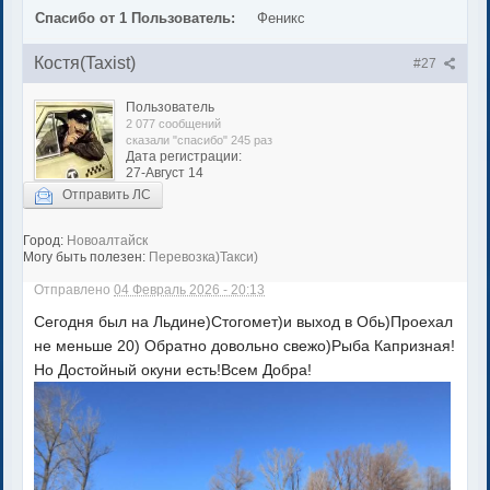
Спасибо от 1 Пользователь:
Феникс
Костя(Taxist)
#27
Пользователь
2 077 сообщений
сказали "спасибо" 245 раз
Дата регистрации:
27-Август 14
Отправить ЛС
Город:
Новоалтайск
Могу быть полезен:
Перевозка)Такси)
Отправлено
04 Февраль 2026 - 20:13
Сегодня был на Льдине)Стогомет)и выход в Обь)Проехал
не меньше 20) Обратно довольно свежо)Рыба Капризная!
Но Достойный окуни есть!Всем Добра!