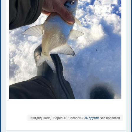
Nik(дядьКоля), Борисыч, Человек и
36 другим
это нравится