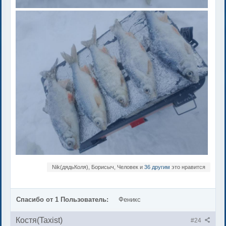
Nik(дядьКоля), Борисыч, Человек и
36 другим
это нравится
Спасибо от 1 Пользователь:
Феникс
Костя(Taxist)
#24