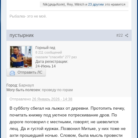
Nik(дядьКоля), Rey, Mitrich и
23 другим
это нравится
Рыбалка- это не моë.
пустырник
#22
Горный гид
8 211 сообщений
сказали "спасибо" 277 раз
Дата регистрации:
24-Июнь 14
Отправить ЛС
Город:
Барнаул
Могу быть полезен:
проведу по горам
Отправлено
26 Январь 2026 - 14:38
В субботу сбегал на лыжах от деревни. Протопить печку,
почитать книжку под уютное потрескивание дров. По
дороге поговорил с местными, говорят, не шевелится
лещ. Да и густой куржак..Позвонил Митьке, у них тоже не
ахти прошедшей ночью. Словом, была мысль провести