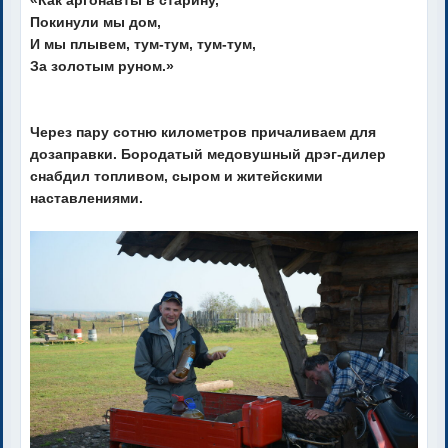
«Как аргонавты в старину,
Покинули мы дом,
И мы плывем, тум-тум, тум-тум,
За золотым руном.»
Через пару сотню километров причаливаем для
дозаправки. Бородатый медовушный дрэг-дилер
снабдил топливом, сыром и житейскими
наставлениями.