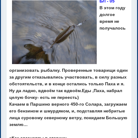
БЛ - 05
В этом году
долгое
время не
получалось
организовать рыбалку. Проверенные товарищи один
за другим отказывались участвовать, в силу разных
обстоятельств, и в конце остались только Паха и я.
Ну да ладно, вдвоём так вдвоём.Еды ,Паха, набрал
целую бочку- есть не переесть)
Качаем в Паршино верного 450-го Солара, загружаем
его бензином и шмурдяком, и, подставляя небритые
лица суровому северному ветру, покидаем Большую
землю…