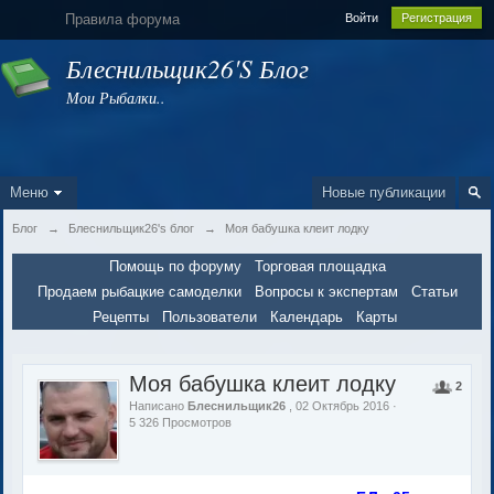
Правила форума
Войти
Регистрация
Блеснильщик26's Блог
Мои Рыбалки..
Меню
Новые публикации
Блог
→
Блеснильщик26's блог
→
Моя бабушка клеит лодку
Помощь по форуму
Торговая площадка
Продаем рыбацкие самоделки
Вопросы к экспертам
Статьи
Рецепты
Пользователи
Календарь
Карты
Моя бабушка клеит лодку
2
Написано
Блеснильщик26
, 02 Октябрь 2016 ·
5 326 Просмотров