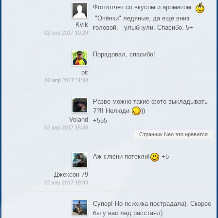
Фотоотчет со вкусом и ароматом.
"Опёнки" ледяные, да еще вниз
Kvik
головой, - улыбнули. Спасибо. 5+
02 апр 2017 10:29
Порадовал, спасибо!
pit
02 апр 2017 11:34
Разве можно такие фото выкладывать
??!! Нелюди
))
Voland
+555
02 апр 2017 15:38
Странник Neo это нравится
Аж слюни потекли!
+5
Джексон 79
02 апр 2017 19:43
Супер! Но психика пострадала). Скорее
бы у нас лед расстаял).