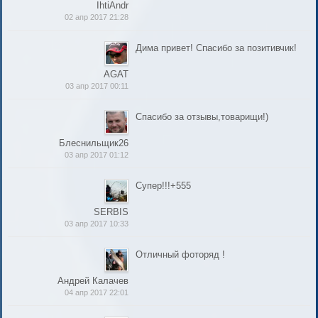
IhtiAndr
02 апр 2017 21:28
Дима привет! Спасибо за позитивчик!
AGAT
03 апр 2017 00:11
Спасибо за отзывы,товарищи!)
Блеснильщик26
03 апр 2017 01:12
Супер!!!+555
SERBIS
03 апр 2017 10:33
Отличный фоторяд !
Андрей Калачев
04 апр 2017 22:01