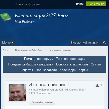
Правила форума
Войти
Регистрация
Блеснильщик26's Блог
Мои Рыбалки..
Меню
Новые публикации
Блог
→
Блеснильщик26's блог
→
И снова спиннинг!
Помощь по форуму
Торговая площадка
Продаем рыбацкие самоделки
Вопросы к экспертам
Статьи
Рецепты
Пользователи
Календарь
Карты
И снова спиннинг!
1
Написано
Блеснильщик26
, 01 Апрель 2017 ·
5 471 Просмотров
Зимний спиннинг