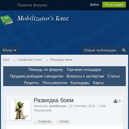
Правила форума
Войти
Регистрация
Mobilizator's Блог
Меню
Новые публикации
Блог
→
mobilizator's блог
→
Разведка боем
Помощь по форуму
Торговая площадка
Продаем рыбацкие самоделки
Вопросы к экспертам
Статьи
Рецепты
Пользователи
Календарь
Карты
Разведка боем
1
Написано
mobilizator
, 22 Сентябрь 2015 · 1 938
Просмотров
3 карьер
Оазис