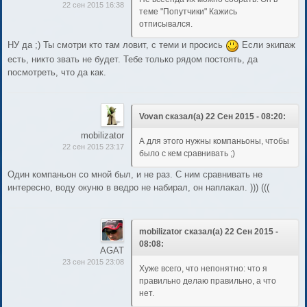
22 сен 2015 16:38
теме "Попутчики" Кажись
отписывался.
НУ да ;) Ты смотри кто там ловит, с теми и просись
Если экипаж
есть, никто звать не будет. Тебе только рядом постоять, да
посмотреть, что да как.
Vovan сказал(а) 22 Сен 2015 - 08:20:
mobilizator
А для этого нужны компаньоны, чтобы
22 сен 2015 23:17
было с кем сравнивать ;)
Один компаньон со мной был, и не раз. С ним сравнивать не
интересно, воду окуню в ведро не набирал, он наплакал. ))) (((
mobilizator сказал(а) 22 Сен 2015 -
08:08:
AGAT
23 сен 2015 23:08
Хуже всего, что непонятно: что я
правильно делаю правильно, а что
нет.