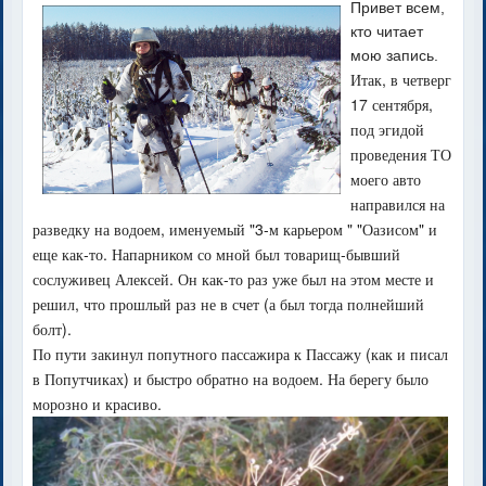
Привет всем,
кто читает
мою запись.
Итак, в четверг
17 сентября,
под эгидой
проведения ТО
моего авто
направился на
разведку на водоем, именуемый "3-м карьером " "Оазисом" и
еще как-то. Напарником со мной был товарищ-бывший
сослуживец Алексей. Он как-то раз уже был на этом месте и
решил, что прошлый раз не в счет (а был тогда полнейший
болт).
По пути закинул попутного пассажира к Пассажу (как и писал
в Попутчиках) и быстро обратно на водоем. На берегу было
морозно и красиво.