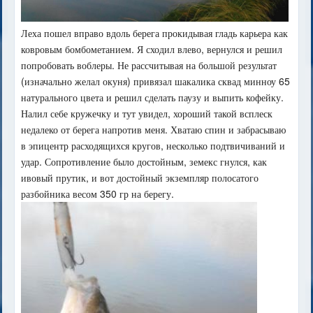
Леха пошел вправо вдоль берега прокидывая гладь карьера как
ковровым бомбометанием. Я сходил влево, вернулся и решил
попробовать воблеры. Не рассчитывая на большой результат
(изначально желал окуня) привязал шакалика сквад минноу 65
натурального цвета и решил сделать паузу и выпить кофейку.
Налил себе кружечку и тут увидел, хороший такой всплеск
недалеко от берега напротив меня. Хватаю спин и забрасываю
в эпицентр расходящихся кругов, несколько подтвичиваний и
удар. Сопротивление было достойным, земекс гнулся, как
ивовый прутик, и вот достойный экземпляр полосатого
разбойника весом 350 гр на берегу.