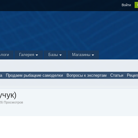
Войти
Блоги
Галерея
Базы
Магазины
а
Продаем рыбацкие самоделки
Вопросы к экспертам
Статьи
Реце
учук)
826 Просмотров