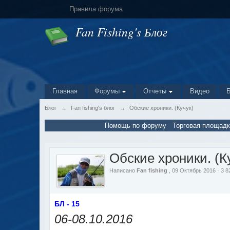
Правила форума
Fan Fishing's Блог
Главная
Форумы
Отчеты
Видео
Блог
→
Fan fishing's блог
→
Обские хроники. (Кучук)
Помощь по форуму
Торговая площадк
Обские хроники. (К
Написано
Fan fishing
, 09 Октябрь 2016 · 3 
БЛ - 15
06-08.10.2016