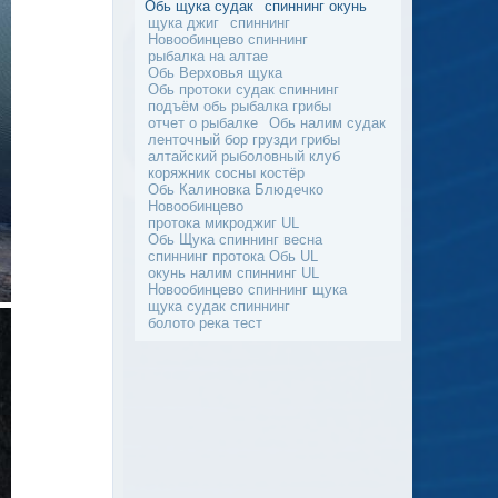
Обь щука судак
спиннинг окунь
щука джиг
спиннинг
Новообинцево спиннинг
рыбалка на алтае
Обь Верховья щука
Обь протоки судак спиннинг
подъём обь рыбалка грибы
отчет о рыбалке
Обь налим судак
ленточный бор грузди грибы
алтайский рыболовный клуб
коряжник сосны костёр
Обь Калиновка Блюдечко
Новообинцево
протока микроджиг UL
Обь Щука спиннинг весна
спиннинг протока Обь UL
окунь налим спиннинг UL
Новообинцево спиннинг щука
щука судак спиннинг
болото река тест