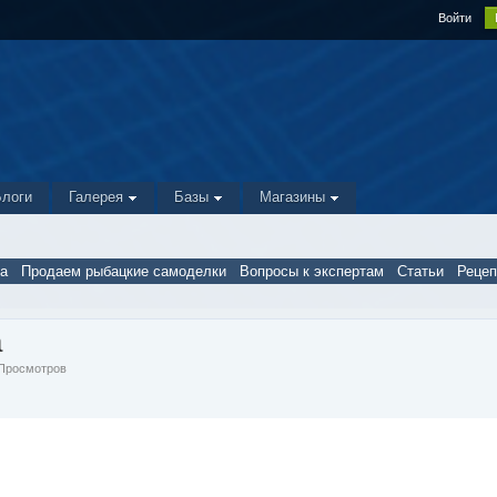
Войти
Блоги
Галерея
Базы
Магазины
а
Продаем рыбацкие самоделки
Вопросы к экспертам
Статьи
Реце
а
0 Просмотров