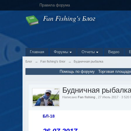
Правила форума
Fan Fishing's Блог
Главная
Форумы
Отчеты
Видео
Блог
→
Fan fishing's блог
→
Будничная рыбалка
Помощь по форуму
Торговая площадк
Будничная рыбалк
Написано
Fan fishing
, 27 Июль 2017 · 3 52
БЛ-18