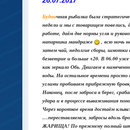
26.07.2017
Будни
чная рыбалка была стратегиче
недели и мы с товарищем повелись, 
работе, даём две нормы угля и руко
напарника мандраже
, всю ночь н
затем чай, недолгие сборы, шмотки 
безветрие и больше +20. В 06.00 уж
как зеркало Обь. Двигаем в намечен
воды. На остальное времени просто 
углами пробиваем прибрежную бровк
Наконец, после заброса в берег, ср
удара и в процессе вываживания пони
Через короткое время достаём клыкс
....переставляемся, забросы вдоль б
ЖАРИЩА! По прежнему полный штиль,