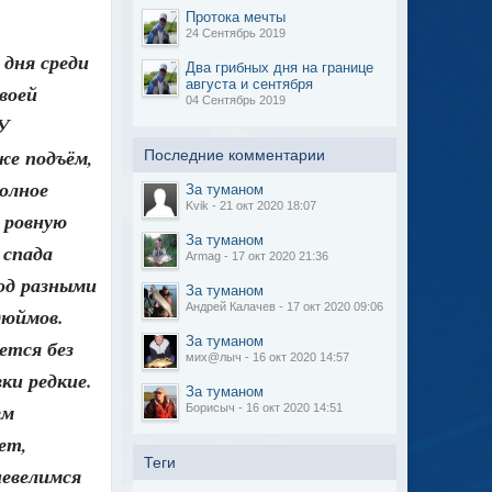
Протока мечты
24 Сентябрь 2019
 дня среди
Два грибных дня на границе
августа и сентября
воей
04 Сентябрь 2019
 У
уже подъём,
Последние комментарии
полное
За туманом
Kvik - 21 окт 2020 18:07
у ровную
За туманом
 спада
Armag - 17 окт 2020 21:36
под разными
За туманом
Андрей Калачев - 17 окт 2020 09:06
дюймов.
За туманом
ется без
мих@лыч - 16 окт 2020 14:57
вки редкие.
За туманом
ем
Борисыч - 16 окт 2020 14:51
ет,
Теги
шевелимся