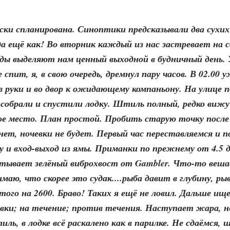
ски спланирована. Синоптики предсказывали два сухих
да ещё как! Во вторник каждый из нас застревает на с
воды выделяют нам ценный выходной в будничный день.
е спит, я, в свою очередь, дремнул пару часов. В 02.00 
в руки и во двор к ожидающему компаньону. На улице 
е собрали и спустили лодку. Штиль полный, редко виж
ное место. План простой. Пробить старую точку после
нет, ночевки не будет. Первый час переставляемся и 
у и вход-выход из ямы. Приманки по прежнему от 4.5 
абатывает зелёный виброхвост от Gambler. Что-то веша
маю, что скорее это судак....рыба давит в глубину, ры
того на 2600. Браво! Таких я ещё не ловил. Дальше ищ
ровки; на течение; против течения. Наступает жара, н
 в лодке всё раскалено как в парилке. Не сдаёмся, 