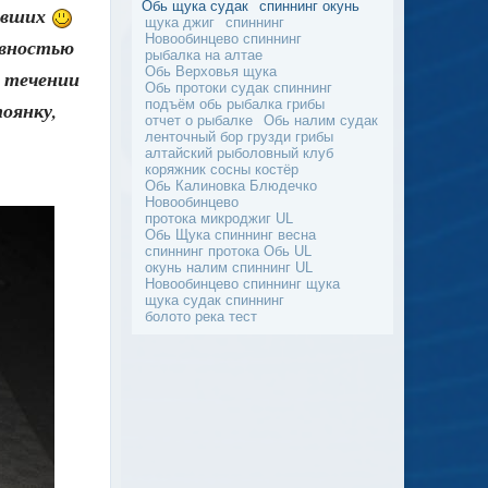
Обь щука судак
спиннинг окунь
ревших
щука джиг
спиннинг
Новообинцево спиннинг
ивностью
рыбалка на алтае
Обь Верховья щука
в течении
Обь протоки судак спиннинг
подъём обь рыбалка грибы
тоянку,
отчет о рыбалке
Обь налим судак
ленточный бор грузди грибы
алтайский рыболовный клуб
коряжник сосны костёр
Обь Калиновка Блюдечко
Новообинцево
протока микроджиг UL
Обь Щука спиннинг весна
спиннинг протока Обь UL
окунь налим спиннинг UL
Новообинцево спиннинг щука
щука судак спиннинг
болото река тест