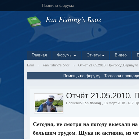
Правила форума
Fan Fishing's Блог
Главная
Форумы
Отчеты
Видео
Блог
→
Fan fishing's блог
→
Отчёт 21.05.2010. Пригород Барнаула
Помощь по форуму
Торговая площадк
Отчёт 21.05.2010. 
Написано
Fan fishing
, 18 Март 2018 · 617 
Сегодня, не смотря на погоду выехали н
большим трудом. Щука не активна, из че