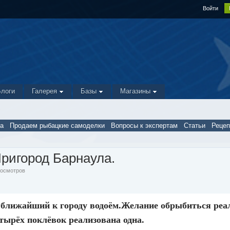
Войти
Блоги
Галерея
Базы
Магазины
.
а
Продаем рыбацкие самоделки
Вопросы к экспертам
Статьи
Реце
Пригород Барнаула.
Просмотров
а ближайший к городу водоём.Желание обрыбиться реа
тырёх поклёвок реализована одна.