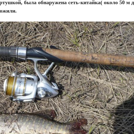
ртушкой, была обнаружена сеть-китайка( около 50 м д
тожили.