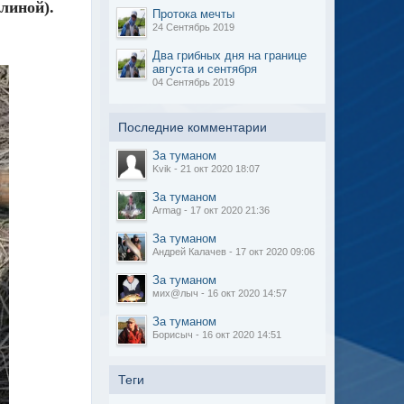
линой).
Протока мечты
24 Сентябрь 2019
Два грибных дня на границе
августа и сентября
04 Сентябрь 2019
Последние комментарии
За туманом
Kvik - 21 окт 2020 18:07
За туманом
Armag - 17 окт 2020 21:36
За туманом
Андрей Калачев - 17 окт 2020 09:06
За туманом
мих@лыч - 16 окт 2020 14:57
За туманом
Борисыч - 16 окт 2020 14:51
Теги