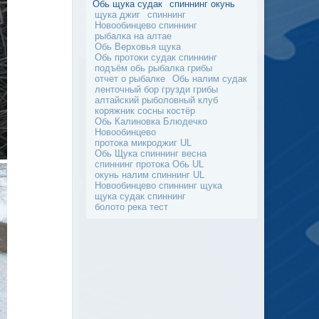
Обь щука судак
спиннинг окунь
щука джиг
спиннинг
Новообинцево спиннинг
рыбалка на алтае
Обь Верховья щука
Обь протоки судак спиннинг
подъём обь рыбалка грибы
отчет о рыбалке
Обь налим судак
ленточный бор грузди грибы
алтайский рыболовный клуб
коряжник сосны костёр
Обь Калиновка Блюдечко
Новообинцево
протока микроджиг UL
Обь Щука спиннинг весна
спиннинг протока Обь UL
окунь налим спиннинг UL
Новообинцево спиннинг щука
щука судак спиннинг
болото река тест