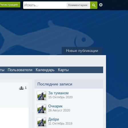
Регистрация
Комментарии
Новые публикации
пты
Пользователи
Календарь
Карты
Последние записи
1
За туманом
15 Октябрь 2020
Очкарик
26 Август 2020
Дебри
11 Октябрь 2019