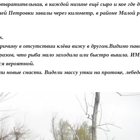
отвратительная, в каждой низине ещё сыро и кое где 
й Петровки завалы через километр, в районе Малой р
х.
причину в отсутствии клёва вижу в другом.Видимо пав
бразом, что рыба мало заходила или быстро вышла. И
ся вероятной.
и новые снасти. Видели массу утки на протоке, лебед