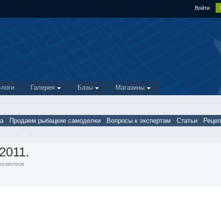
Войти
Блоги
Галерея
Базы
Магазины
а
Продаем рыбацкие самоделки
Вопросы к экспертам
Статьи
Реце
2011.
Просмотров