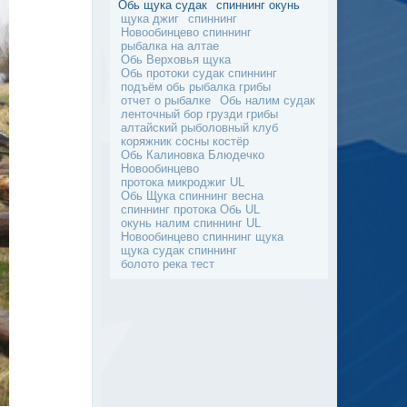
Обь щука судак
спиннинг окунь
щука джиг
спиннинг
Новообинцево спиннинг
рыбалка на алтае
Обь Верховья щука
Обь протоки судак спиннинг
подъём обь рыбалка грибы
отчет о рыбалке
Обь налим судак
ленточный бор грузди грибы
алтайский рыболовный клуб
коряжник сосны костёр
Обь Калиновка Блюдечко
Новообинцево
протока микроджиг UL
Обь Щука спиннинг весна
спиннинг протока Обь UL
окунь налим спиннинг UL
Новообинцево спиннинг щука
щука судак спиннинг
болото река тест