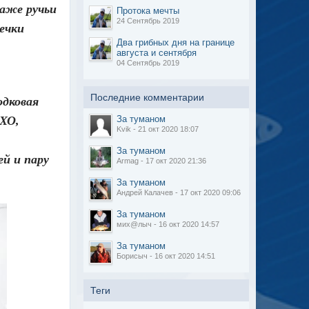
даже ручьи
Протока мечты
24 Сентябрь 2019
ечки
Два грибных дня на границе
августа и сентября
04 Сентябрь 2019
Последние комментарии
одковая
За туманом
МХО,
Kvik - 21 окт 2020 18:07
За туманом
ей и пару
Armag - 17 окт 2020 21:36
За туманом
Андрей Калачев - 17 окт 2020 09:06
За туманом
мих@лыч - 16 окт 2020 14:57
За туманом
Борисыч - 16 окт 2020 14:51
Теги