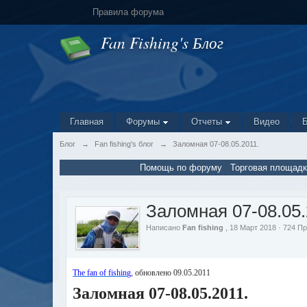
Правила форума
Fan Fishing's Блог
Главная
Форумы
Отчеты
Видео
Блог
→
Fan fishing's блог
→
Заломная 07-08.05.2011.
Помощь по форуму
Торговая площадк
Заломная 07-08.05.
Написано
Fan fishing
, 18 Март 2018 · 724 
The fan of fishing
,
обновлено
09.05.2011
Заломная 07-08.05.2011.