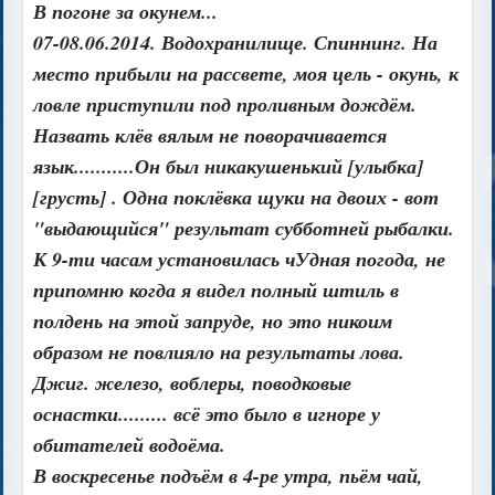
В погоне за окунем...
07-08.06.2014. Водохранилище. Спиннинг. На
место прибыли на рассвете, моя цель - окунь, к
ловле приступили под проливным дождём.
Назвать клёв вялым не поворачивается
язык...........Он был никакушенький [улыбка]
[грусть] . Одна поклёвка щуки на двоих - вот
"выдающийся" результат субботней рыбалки.
К 9-ти часам установилась чУдная погода, не
припомню когда я видел полный штиль в
полдень на этой запруде, но это никоим
образом не повлияло на результаты лова.
Джиг. железо, воблеры, поводковые
оснастки......... всё это было в игноре у
обитателей водоёма.
В воскресенье подъём в 4-ре утра, пьём чай,