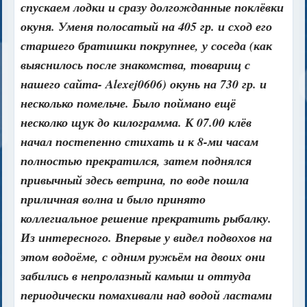
спускаем лодки и сразу долгожданные поклёвки
окуня. Уменя полосатый на 405 гр. и сход его
старшего братишки покрупнее, у соседа (как
выяснилось после знакомства, товарищ с
нашего сайта- Alexej0606) окунь на 730 гр. и
несколько помельче. Было поймано ещё
несколко щук до килограмма. К 07.00 клёв
начал постепенно стихать и к 8-ми часам
полностью прекратился, затем поднялся
привычный здесь ветрина, по воде пошла
приличная волна и было принято
коллегиальное решение прекратить рыбалку.
Из интересного. Впервые у видел подвохов на
этом водоёме, с одним ружьём на двоих они
забились в непролазный камыш и оттуда
периодически помахивали над водой ластами