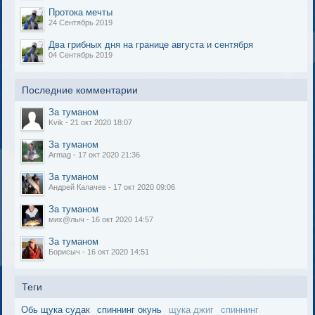
Протока мечты
24 Сентябрь 2019
Два грибных дня на границе августа и сентября
04 Сентябрь 2019
Последние комментарии
За туманом
Kvik - 21 окт 2020 18:07
За туманом
Armag - 17 окт 2020 21:36
За туманом
Андрей Калачев - 17 окт 2020 09:06
За туманом
мих@лыч - 16 окт 2020 14:57
За туманом
Борисыч - 16 окт 2020 14:51
Теги
Обь щука судак
спиннинг окунь
щука джиг
спиннинг