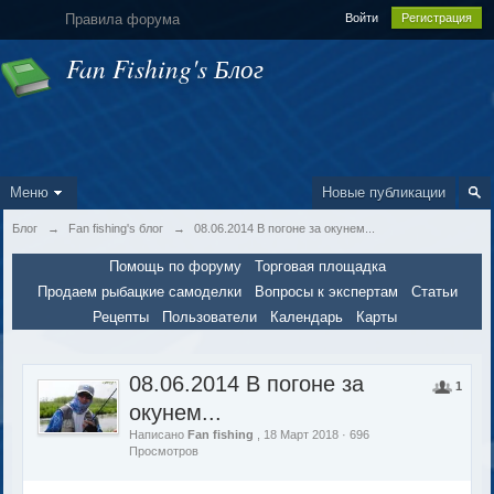
Правила форума
Войти
Регистрация
Fan Fishing's Блог
Меню
Новые публикации
Блог
→
Fan fishing's блог
→
08.06.2014 В погоне за окунем...
Помощь по форуму
Торговая площадка
Продаем рыбацкие самоделки
Вопросы к экспертам
Статьи
Рецепты
Пользователи
Календарь
Карты
08.06.2014 В погоне за
1
окунем...
Написано
Fan fishing
, 18 Март 2018 · 696
Просмотров