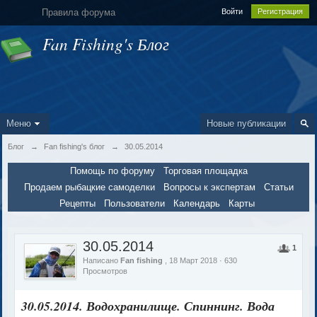
Правила форума
Войти
Регистрация
Fan Fishing's Блог
Меню
Новые публикации
Блог
→
Fan fishing's блог
→
30.05.2014
Помощь по форуму
Торговая площадка
Продаем рыбацкие самоделки
Вопросы к экспертам
Статьи
Рецепты
Пользователи
Календарь
Карты
30.05.2014
1
Написано
Fan fishing
, 18 Март 2018 · 630
Просмотров
30.05.2014. Водохранилище. Спиннинг. Вода