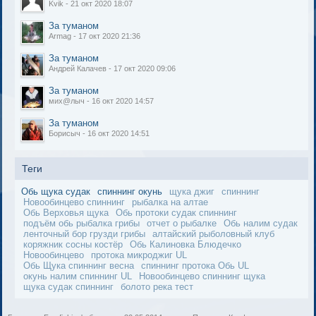
Kvik - 21 окт 2020 18:07
За туманом
Armag - 17 окт 2020 21:36
За туманом
Андрей Калачев - 17 окт 2020 09:06
За туманом
мих@лыч - 16 окт 2020 14:57
За туманом
Борисыч - 16 окт 2020 14:51
Теги
Обь щука судак
спиннинг окунь
щука джиг
спиннинг
Новообинцево спиннинг
рыбалка на алтае
Обь Верховья щука
Обь протоки судак спиннинг
подъём обь рыбалка грибы
отчет о рыбалке
Обь налим судак
ленточный бор грузди грибы
алтайский рыболовный клуб
коряжник сосны костёр
Обь Калиновка Блюдечко
Новообинцево
протока микроджиг UL
Обь Щука спиннинг весна
спиннинг протока Обь UL
окунь налим спиннинг UL
Новообинцево спиннинг щука
щука судак спиннинг
болото река тест