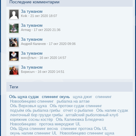
Последние комментарии
За туманом
Kvik - 21 окт 2020 18:07
За туманом
Armag - 17 окт 2020 21:36
За туманом
Андрей Калачев - 17 окт 2020 09:06
За туманом
мих@лыч - 16 окт 2020 14:57
За туманом
Борисыч - 16 окт 2020 14:51
Теги
Обь щука судак
спиннинг окунь
щука джиг
спиннинг
Новообинцево спиннинг
рыбалка на алтае
Обь Верховья щука
Обь протоки судак спиннинг
подъём обь рыбалка грибы
отчет о рыбалке
Обь налим судак
ленточный бор грузди грибы
алтайский рыболовный клуб
коряжник сосны костёр
Обь Калиновка Блюдечко
Новообинцево
протока микроджиг UL
Обь Щука спиннинг весна
спиннинг протока Обь UL
окунь налим спиннинг UL
Новообинцево спиннинг щука