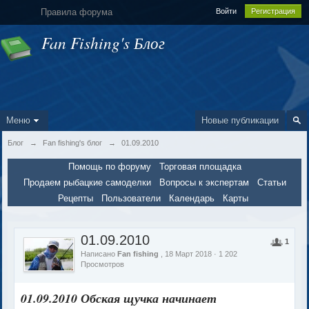
Правила форума
Войти
Регистрация
Fan Fishing's Блог
Меню
Новые публикации
Блог
→
Fan fishing's блог
→
01.09.2010
Помощь по форуму
Торговая площадка
Продаем рыбацкие самоделки
Вопросы к экспертам
Статьи
Рецепты
Пользователи
Календарь
Карты
01.09.2010
1
Написано
Fan fishing
, 18 Март 2018 · 1 202
Просмотров
01.09.2010 Обская щучка начинает