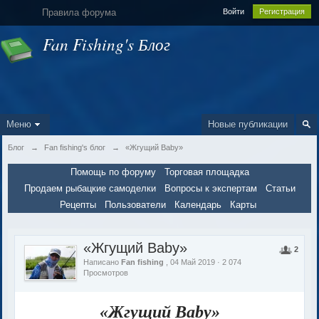
Правила форума
Войти
Регистрация
Fan Fishing's Блог
Меню
Новые публикации
Блог
→
Fan fishing's блог
→
«Жгущий Baby»
Помощь по форуму
Торговая площадка
Продаем рыбацкие самоделки
Вопросы к экспертам
Статьи
Рецепты
Пользователи
Календарь
Карты
«Жгущий Baby»
2
Написано
Fan fishing
, 04 Май 2019 · 2 074
Просмотров
«Жгущий
Baby
»