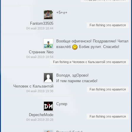
+5+±+
Fantom33505
Fan fishing это нравится
04 май 2019 18:44
Вообще офигенско! Поздравляю! Читал
взахлёб
Бэбик рулит. Спасибо!
Странник Neo
04 май 2019 18:54
Fan fishing и Человек с Кальзантой это нравится
Володя, здОрово!
И тем парням спасибо!
Человек с Кальзантой
Fan fishing это нравится
04 май 2019 19:38
Супер
DepecheMode
Fan fishing это нравится
04 май 2019 20:28