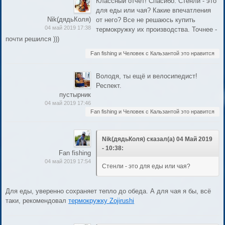
Классный отчет! Спасибо. Стенли - это
для еды или чая? Какие впечатления
Nik(дядьКоля)
от него? Все не решаюсь купить
04 май 2019 17:38
термокружку их производства. Точнее -
почти решился )))
Fan fishing и Человек с Кальзантой это нравится
Володя, ты ещё и велосипедист!
Респект.
пустырник
04 май 2019 17:46
Fan fishing и Человек с Кальзантой это нравится
Nik(дядьКоля) сказал(а) 04 Май 2019
- 10:38:
Fan fishing
04 май 2019 17:54
Стенли - это для еды или чая?
Для еды, уверенно сохраняет тепло до обеда. А для чая я бы, всё
таки, рекомендовал
термокружку Zojirushi