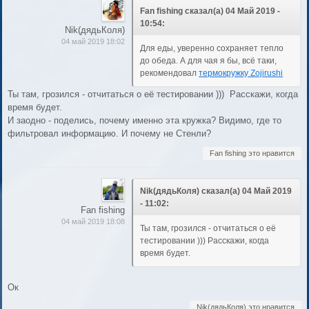
Fan fishing сказал(а) 04 Май 2019 -
10:54:
Nik(дядьКоля)
04 май 2019 18:02
Для еды, уверенно сохраняет тепло
до обеда. А для чая я бы, всё таки,
рекомендовал
термокружку Zojirushi
Ты там, грозился - отчитаться о её тестировании ))) Расскажи, когда
время будет.
И заодно - поделись, почему именно эта кружка? Видимо, где то
фильтровал информацию. И почему не Стенли?
Fan fishing это нравится
Nik(дядьКоля) сказал(а) 04 Май 2019
- 11:02:
Fan fishing
04 май 2019 18:08
Ты там, грозился - отчитаться о её
тестировании ))) Расскажи, когда
время будет.
Ок
Nik(дядьКоля) это нравится