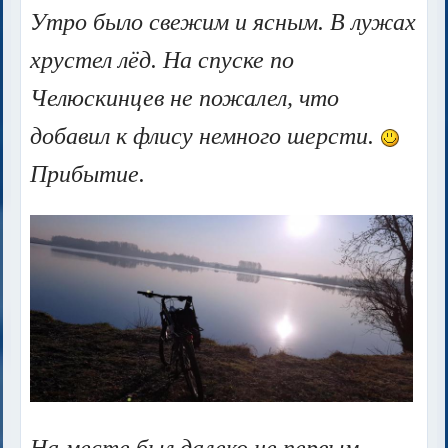
Утро было свежим и ясным. В лужах
хрустел лёд. На спуске по
Челюскинцев не пожалел, что
добавил к флису немного шерсти.
Прибытие.
На месте был далеко не первым.