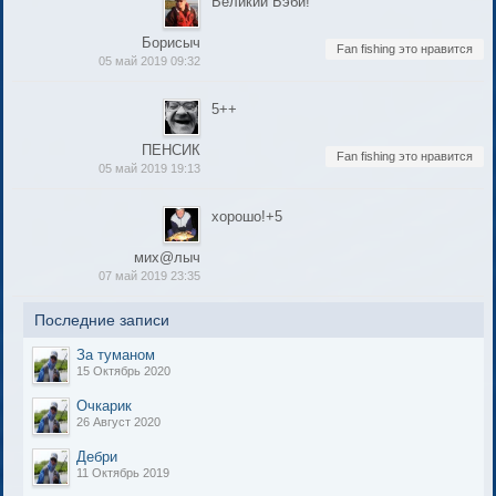
Великий Бэби!
Борисыч
Fan fishing это нравится
05 май 2019 09:32
5++
ПЕНСИК
Fan fishing это нравится
05 май 2019 19:13
хорошо!+5
мих@лыч
07 май 2019 23:35
Последние записи
За туманом
15 Октябрь 2020
Очкарик
26 Август 2020
Дебри
11 Октябрь 2019