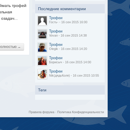
оймать трофей
Последние комментарии
вильная
Трофеи
озадач...
Гость- - 16 сен 2015 16:00
Трофеи
Vovan - 16 сен 2015 14:38
Трофеи
полностью →
Olegik - 16 сен 2015 14:20
Трофеи
Борисыч - 16 сен 2015 14:00
Трофеи
Nik(дядьКоля) - 16 сен 2015 10:55
Теги
Правила форума
·
Политика Конфиденциальности