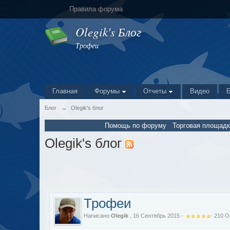
Правила форума
Olegik's Блог
Трофеи
Главная
Форумы
Отчеты
Видео
Блог
→
Olegik's блог
Помощь по форуму
Торговая площадк
Olegik's блог
Трофеи
Написано
Olegik
, 16 Сентябрь 2015 -
·
210
О