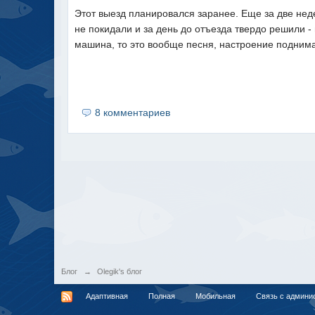
Этот выезд планировался заранее. Еще за две не
не покидали и за день до отъезда твердо решили -
машина, то это вообще песня, настроение поднима
8 комментариев
Блог
→
Olegik's блог
Адаптивная
Полная
Мобильная
Связь с админи