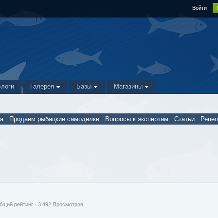
Войти
Блоги
Галерея
Базы
Магазины
а
Продаем рыбацкие самоделки
Вопросы к экспертам
Статьи
Реце
бщий рейтинг
· 3 492 Просмотров