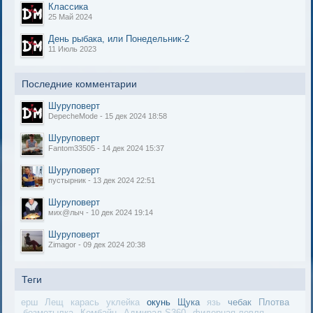
Классика
25 Май 2024
День рыбака, или Понедельник-2
11 Июль 2023
Последние комментарии
Шуруповерт
DepecheMode - 15 дек 2024 18:58
Шуруповерт
Fantom33505 - 14 дек 2024 15:37
Шуруповерт
пустырник - 13 дек 2024 22:51
Шуруповерт
мих@лыч - 10 дек 2024 19:14
Шуруповерт
Zimagor - 09 дек 2024 20:38
Теги
ерш
Лещ
карась
уклейка
окунь
Щука
язь
чебак
Плотва
безмотылка
Комбайн
Адмирал S360
фидерная ловля