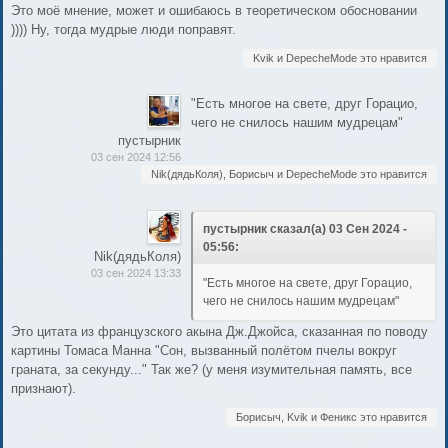
Это моё мнение, может и ошибаюсь в теоретическом обосновании
)))) Ну, тогда мудрые люди поправят.
Kvik и DepecheMode это нравится
"Есть многое на свете, друг Горацио,
чего не снилось нашим мудрецам"
пустырник
03 сен 2024 12:56
Nik(дядьКоля), Борисыч и DepecheMode это нравится
пустырник сказал(а) 03 Сен 2024 -
05:56:
Nik(дядьКоля)
03 сен 2024 13:33
"Есть многое на свете, друг Горацио,
чего не снилось нашим мудрецам"
Это цитата из французского акына Дж.Джойса, сказанная по поводу
картины Томаса Манна "Сон, вызванный полётом пчелы вокруг
граната, за секунду..." Так же? (у меня изумительная память, все
признают).
Борисыч, Kvik и Феникс это нравится