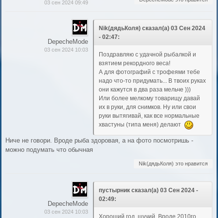
03 сен 2024 09:49
Nik(дядьКоля) сказал(а) 03 Сен 2024
- 02:47:
DepecheMode
03 сен 2024 10:03
Поздравляю с удачной рыбалкой и
взятием рекордного веса!
А для фотографий с трофеями тебе
надо что-то придумать... В твоих руках
они кажутся в два раза мельче )))
Или более мелкому товарищу давай
их в руки, для снимков. Ну или свои
руки вытягивай, как все нормальные
хвастуны (типа меня) делают
Ниче не говори. Вроде рыба здоровая, а на фото посмотришь -
можно подумать что обычная
Nik(дядьКоля) это нравится
пустырник сказал(а) 03 Сен 2024 -
02:49:
DepecheMode
03 сен 2024 10:03
Хороший год, щучий. Вроде 2010го.