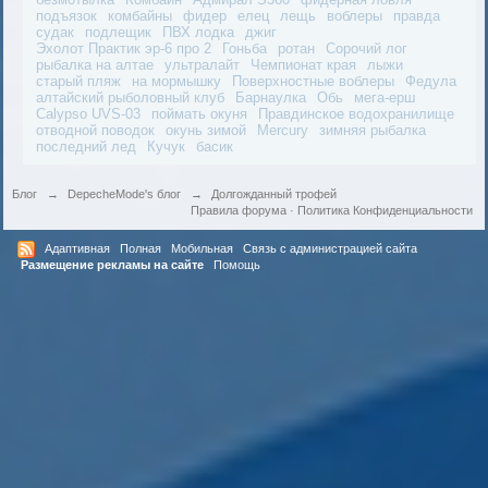
подъязок
комбайны
фидер
елец
лещь
воблеры
правда
судак
подлещик
ПВХ лодка
джиг
Эхолот Практик эр-6 про 2
Гоньба
ротан
Сорочий лог
рыбалка на алтае
ультралайт
Чемпионат края
лыжи
старый пляж
на мормышку
Поверхностные воблеры
Федула
алтайский рыболовный клуб
Барнаулка
Обь
мега-ерш
Calypso UVS-03
поймать окуня
Правдинское водохранилище
отводной поводок
окунь зимой
Mercury
зимняя рыбалка
последний лед
Кучук
басик
Блог
→
DepecheMode's блог
→
Долгожданный трофей
Правила форума
·
Политика Конфиденциальности
Адаптивная
Полная
Мобильная
Связь с администрацией сайта
Размещение рекламы на сайте
Помощь