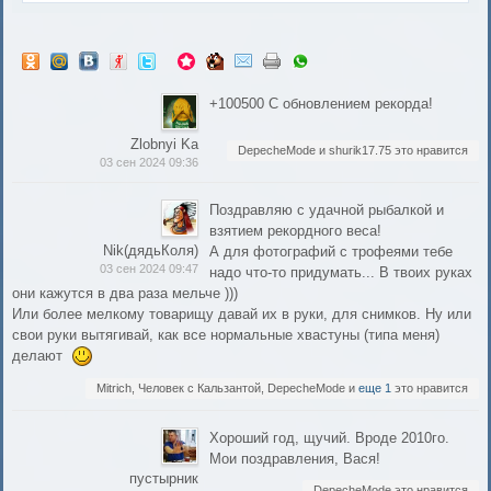
+100500 С обновлением рекорда!
Zlobnyi Ka
DepecheMode и shurik17.75 это нравится
03 сен 2024 09:36
Поздравляю с удачной рыбалкой и
взятием рекордного веса!
Nik(дядьКоля)
А для фотографий с трофеями тебе
03 сен 2024 09:47
надо что-то придумать... В твоих руках
они кажутся в два раза мельче )))
Или более мелкому товарищу давай их в руки, для снимков. Ну или
свои руки вытягивай, как все нормальные хвастуны (типа меня)
делают
Mitrich, Человек с Кальзантой, DepecheMode и
еще 1
это нравится
Хороший год, щучий. Вроде 2010го.
Мои поздравления, Вася!
пустырник
DepecheMode это нравится