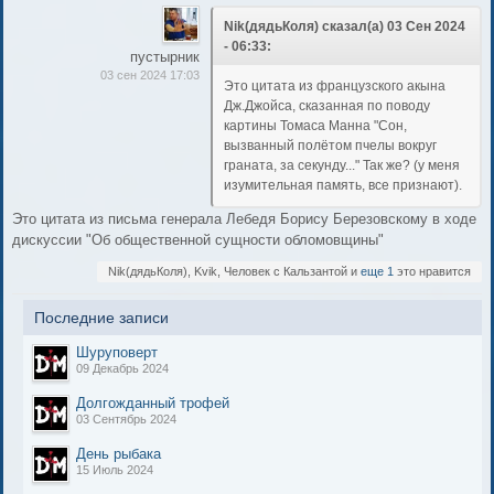
Nik(дядьКоля) сказал(а) 03 Сен 2024
- 06:33:
пустырник
03 сен 2024 17:03
Это цитата из французского акына
Дж.Джойса, сказанная по поводу
картины Томаса Манна "Сон,
вызванный полётом пчелы вокруг
граната, за секунду..." Так же? (у меня
изумительная память, все признают).
Это цитата из письма генерала Лебедя Борису Березовскому в ходе
дискуссии "Об общественной сущности обломовщины"
Nik(дядьКоля), Kvik, Человек с Кальзантой и
еще 1
это нравится
Последние записи
Шуруповерт
09 Декабрь 2024
Долгожданный трофей
03 Сентябрь 2024
День рыбака
15 Июль 2024