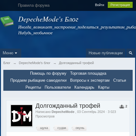
Правила форума
Войти
Регистрация
DepecheMode's Блог
Иногда_возникает_настроение_поделиться_результатом_рыбал
Нибудь_необычное
Меню
Новые публикации
Блог
→
DepecheMode's блог
→
Долгожданный трофей
Помощь по форуму
Торговая площадка
Продаем рыбацкие самоделки
Вопросы к экспертам
Статьи
Рецепты
Пользователи
Календарь
Карты
Долгожданный трофей
2
Написано
DepecheMode
, 03 Сентябрь 2024 · 3 023
Просмотров
щука
судак
окунь