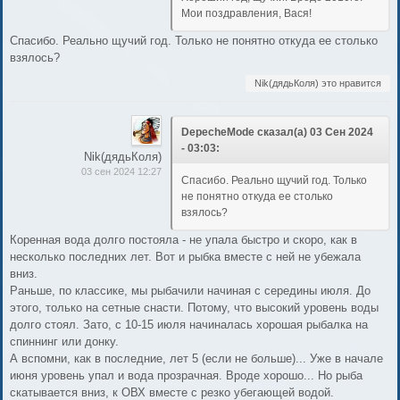
Мои поздравления, Вася!
Спасибо. Реально щучий год. Только не понятно откуда ее столько
взялось?
Nik(дядьКоля) это нравится
DepecheMode сказал(а) 03 Сен 2024
- 03:03:
Nik(дядьКоля)
03 сен 2024 12:27
Спасибо. Реально щучий год. Только
не понятно откуда ее столько
взялось?
Коренная вода долго постояла - не упала быстро и скоро, как в
несколько последних лет. Вот и рыбка вместе с ней не убежала
вниз.
Раньше, по классике, мы рыбачили начиная с середины июля. До
этого, только на сетные снасти. Потому, что высокий уровень воды
долго стоял. Зато, с 10-15 июля начиналась хорошая рыбалка на
спиннинг или донку.
А вспомни, как в последние, лет 5 (если не больше)... Уже в начале
июня уровень упал и вода прозрачная. Вроде хорошо... Но рыба
скатывается вниз, к ОВХ вместе с резко убегающей водой.