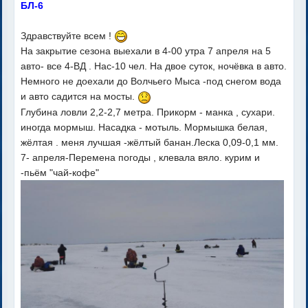
БЛ-6
Здравствуйте всем !
На закрытие сезона выехали в 4-00 утра 7 апреля на 5
авто- все 4-ВД . Нас-10 чел. На двое суток, ночёвка в авто.
Немного не доехали до Волчьего Мыса -под снегом вода
и авто садится на мосты.
Глубина ловли 2,2-2,7 метра. Прикорм - манка , сухари.
иногда мормыш. Насадка - мотыль. Мормышка белая,
жёлтая . меня лучшая -жёлтый банан.Леска 0,09-0,1 мм.
7- апреля-Перемена погоды , клевала вяло. курим и
-пьём "чай-кофе"