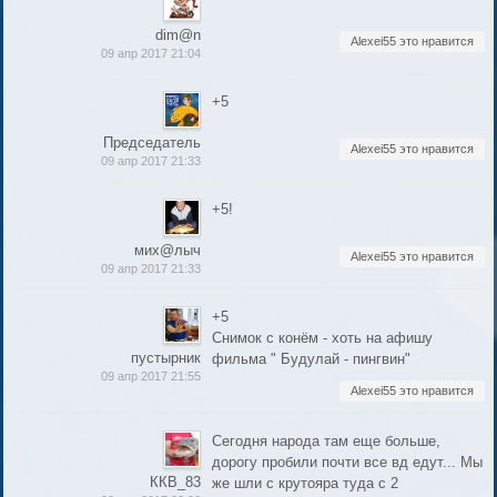
dim@n
Alexei55 это нравится
09 апр 2017 21:04
+5
Председатель
Alexei55 это нравится
09 апр 2017 21:33
+5!
мих@лыч
Alexei55 это нравится
09 апр 2017 21:33
+5
Снимок с конём - хоть на афишу
пустырник
фильма " Будулай - пингвин"
09 апр 2017 21:55
Alexei55 это нравится
Сегодня народа там еще больше,
дорогу пробили почти все вд едут... Мы
ККВ_83
же шли с крутояра туда с 2