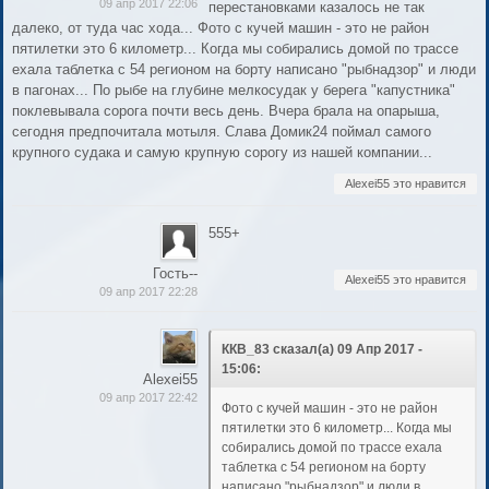
09 апр 2017 22:06
перестановками казалось не так
далеко, от туда час хода... Фото с кучей машин - это не район
пятилетки это 6 километр... Когда мы собирались домой по трассе
ехала таблетка с 54 регионом на борту написано "рыбнадзор" и люди
в пагонах... По рыбе на глубине мелкосудак у берега "капустника"
поклевывала сорога почти весь день. Вчера брала на опарыша,
сегодня предпочитала мотыля. Слава Домик24 поймал самого
крупного судака и самую крупную сорогу из нашей компании...
Alexei55 это нравится
555+
Гость--
Alexei55 это нравится
09 апр 2017 22:28
ККВ_83 сказал(а) 09 Апр 2017 -
15:06:
Alexei55
09 апр 2017 22:42
Фото с кучей машин - это не район
пятилетки это 6 километр... Когда мы
собирались домой по трассе ехала
таблетка с 54 регионом на борту
написано "рыбнадзор" и люди в