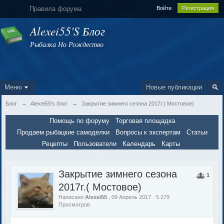
Правила форума
Войти
Регистрация
Alexei55's Блог
Рыбалка Но Рождество
Меню
Новые публикации
Блог
→
Alexei55's блог
→
Закрытие зимнего сезона 2017г.( Мостовое)
Помощь по форуму
Торговая площадка
Продаем рыбацкие самоделки
Вопросы к экспертам
Статьи
Рецепты
Пользователи
Календарь
Карты
Закрытие зимнего сезона
1
2017г.( Мостовое)
Написано
Alexei55
, 09 Апрель 2017 · 5 279
Просмотров