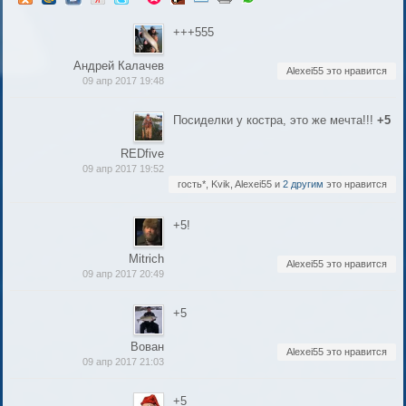
+++555
Андрей Калачев
Alexei55 это нравится
09 апр 2017 19:48
Посиделки у костра, это же мечта!!!
+5
REDfive
09 апр 2017 19:52
гость*, Kvik, Alexei55 и
2 другим
это нравится
+5!
Mitrich
Alexei55 это нравится
09 апр 2017 20:49
+5
Вован
Alexei55 это нравится
09 апр 2017 21:03
+5