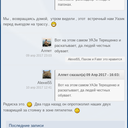
пагонах.
Мы , возвращаясь домой, утром видели , этот встречный нам Уазик
перед выездом на трассу..
Вот на этом самом УАЗе Терещенко и
раскатывает, да людей честных
Алпет
обувает.
09 апр 2017 23:03
Alexei55, Пахом и Fater это нравится
Алпет сказал(а) 09 Апр 2017 - 16:03:
Alexei55
Вот на этом самом УАЗе Терещенко и
10 апр 2017 12:41
раскатывает, да людей честных
обувает.
Редиска это.
Два года назад он опротоколил наших двух
товарищей за стоянку в зоне пятилетки.
Последние записи