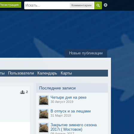
Регистрация
Комментарии
Новые публикации
пты
Пользователи
Календарь
Карты
Последние записи
2
Четыре дня на реке
30 Август 2019
В отпуск и за лещами
31 Март 2019
Закрытие зимнего сезона
2017г.( Мостовое)
09 Апрель 2017