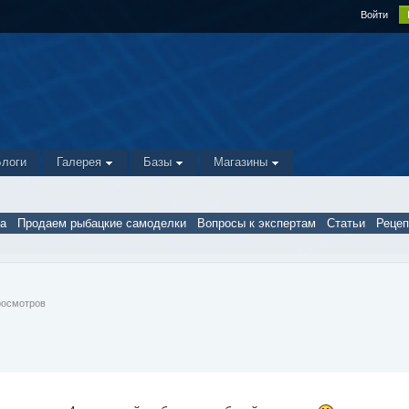
Войти
Блоги
Галерея
Базы
Магазины
а
Продаем рыбацкие самоделки
Вопросы к экспертам
Статьи
Реце
Просмотров