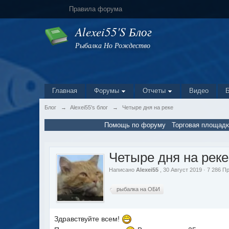
Правила форума
Alexei55's Блог
Рыбалка Но Рождество
Главная
Форумы
Отчеты
Видео
Блог
→
Alexei55's блог
→
Четыре дня на реке
Помощь по форуму
Торговая площадк
Четыре дня на реке
Написано
Alexei55
, 30 Август 2019 · 7 286 
рыбалка на ОБИ
Здравствуйте всем!