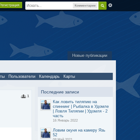
Регистрация
Комментарии
Новые публикации
пты
Пользователи
Календарь
Карты
Последние записи
1
Как ловить тиляпию на
спиннинг | Рыбалка в Удомле
| Ловля Тиляпии | Удомля - 2
часть
16 Январь 2022
Ловим окуня на камеру Язь
52
08 Май 2021