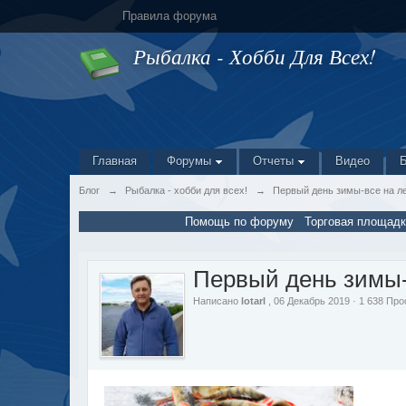
Правила форума
Рыбалка - Хобби Для Всех!
Главная
Форумы
Отчеты
Видео
Блог
→
Рыбалка - хобби для всех!
→
Первый день зимы-все на л
Помощь по форуму
Торговая площадк
Первый день зимы-
Написано
lotarl
, 06 Декабрь 2019 · 1 638 Пр