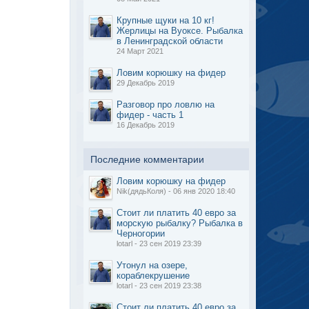
Крупные щуки на 10 кг!
Жерлицы на Вуоксе. Рыбалка
в Ленинградской области
24 Март 2021
Ловим корюшку на фидер
29 Декабрь 2019
Разговор про ловлю на
фидер - часть 1
16 Декабрь 2019
Последние комментарии
Ловим корюшку на фидер
Nik(дядьКоля) - 06 янв 2020 18:40
Стоит ли платить 40 евро за
морскую рыбалку? Рыбалка в
Черногории
lotarl - 23 сен 2019 23:39
Утонул на озере,
кораблекрушение
lotarl - 23 сен 2019 23:38
Стоит ли платить 40 евро за