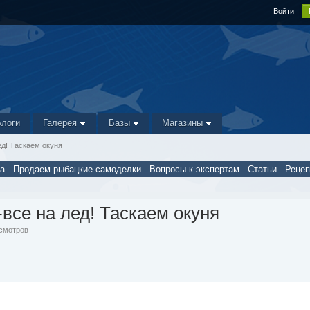
Войти
Блоги
Галерея
Базы
Магазины
ед! Таскаем окуня
а
Продаем рыбацкие самоделки
Вопросы к экспертам
Статьи
Реце
все на лед! Таскаем окуня
осмотров