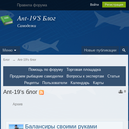
Правила форума
Войти
Регистрация
Ant-19's Блог
Самоделки
Меню
Новые публикации
Блог
→
Ant-19's блог
Помощь по форуму
Торговая площадка
Продаем рыбацкие самоделки
Вопросы к экспертам
Статьи
Рецепты
Пользователи
Календарь
Карты
Ant-19's блог
0
Архив
Балансиры своими руками