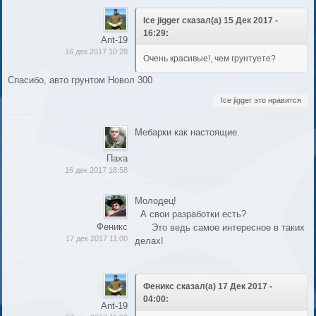
Ice jigger сказал(а) 15 Дек 2017 -
16:29:
Ant-19
16 дек 2017 10:28
Очень красивые!, чем грунтуете?
Спасибо, авто грунтом Новол 300
Ice jigger это нравится
Мебарки как настоящие.
Паха
16 дек 2017 18:58
Молодец!
А свои разработки есть?
Феникс
Это ведь самое интересное в таких
17 дек 2017 11:00
делах!
Феникс сказал(а) 17 Дек 2017 -
04:00:
Ant-19