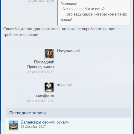
17 дек 2017 11:36
Молодец!
А свои разработки есть?
Это ведь самое интересное в таких
делах!
Спасибо!,делал два прототипа, но пока не опробовал их,один с
тройником спереди.
Натурально!
Последний
Праворульщик
17 дек 2017 23:32
хороши!
мих@лыч
02 янв 2018 13:40
Последние записи
Балансиры своими руками
15 Декабрь 2017