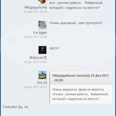
все - ручная работа... Фабричный,
Nik(дядьКоля)
который с надписью на хвосте?
15 дек 2017 23:28
Очень красивые!, чем грунтуете?
Ice jigger
15 дек 2017 23:29
круто!
秋akiyuki雪
15 дек 2017 23:50
Nik(дядьКоля) сказал(а) 15 Дек 2017
- 16:28:
Ant-19
16 дек 2017 10:10
Очень аккуратно. Даже не верится,
что все - ручная работа... Фабричный,
который с надписью на хвосте?
Спасибо! Да, он.