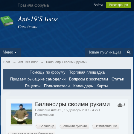
Правила форума
Войти
Регистрация
Ant-19's Блог
Самоделки
Меню
Новые публикации
Блог
→
Ant-19's блог
→
Балансиры своими руками
Помощь по форуму
Торговая площадка
Продаем рыбацкие самоделки
Вопросы к экспертам
Статьи
Рецепты
Пользователи
Календарь
Карты
Балансиры своими руками
3
Написано
Ant-19
, 15 Декабрь 2017 · 4 271
Просмотров
Балансир
своими руками
Изготовление
зимняя ловля на балансир