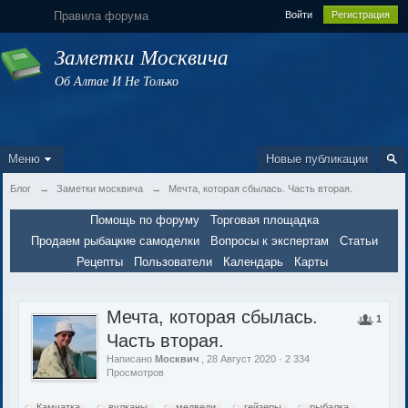
Правила форума
Войти
Регистрация
Заметки Москвича
Об Алтае И Не Только
Меню
Новые публикации
Блог
→
Заметки москвича
→
Мечта, которая сбылась. Часть вторая.
Помощь по форуму
Торговая площадка
Продаем рыбацкие самоделки
Вопросы к экспертам
Статьи
Рецепты
Пользователи
Календарь
Карты
Мечта, которая сбылась.
1
Часть вторая.
Написано
Москвич
, 28 Август 2020 · 2 334
Просмотров
Камчатка
вулканы
медведи
гейзеры
рыбалка