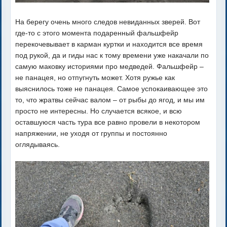
На берегу очень много следов невиданных зверей. Вот
где-то с этого момента подаренный фальшфейр
перекочевывает в карман куртки и находится все время
под рукой, да и гиды нас к тому времени уже накачали по
самую маковку историями про медведей. Фальшфейр –
не панацея, но отпугнуть может. Хотя ружье как
выяснилось тоже не панацея. Самое успокаивающее это
то, что жратвы сейчас валом – от рыбы до ягод, и мы им
просто не интересны. Но случается всякое, и всю
оставшуюся часть тура все равно провели в некотором
напряжении, не уходя от группы и постоянно
оглядываясь.