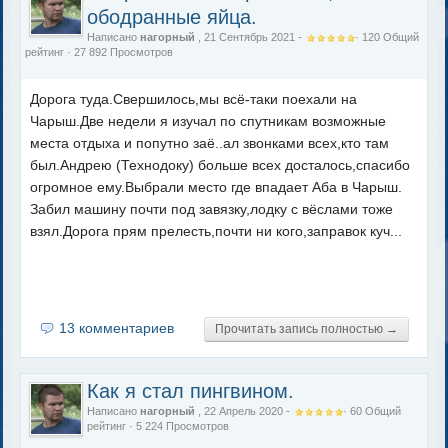
ободранные яйца.
Написано
нагорный
, 21 Сентябрь 2021 -
·
120
Общий
рейтинг
· 27 892 Просмотров
Дорога туда.Свершилось,мы всё-таки поехали на
Чарыш.Две недели я изучал по спутникам возможные
места отдыха и попутно заё..ал звонками всех,кто там
был.Андрею (Технодоку) больше всех досталось,спасибо
огромное ему.Выбрали место где впадает Аба в Чарыш.
Забил машину почти под завязку,лодку с вёслами тоже
взял.Дорога прям прелесть,почти ни кого,заправок куч...
13 комментариев
Прочитать запись полностью →
Как я стал пингвином.
Написано
нагорный
, 22 Апрель 2020 -
·
60
Общий
рейтинг
· 5 224 Просмотров