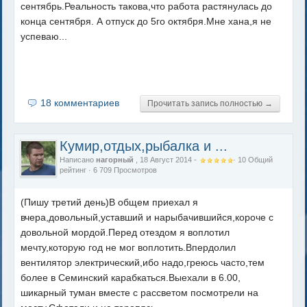
сентябрь.Реальность такова,что работа растянулась до
конца сентября. А отпуск до 5го октября.Мне хана,я не
успеваю...
18 комментариев
Прочитать запись полностью →
Кумир,отдых,рыбалка и ...
Написано
нагорный
, 18 Август 2014 -
·
10
Общий
рейтинг
· 6 709 Просмотров
(Пишу третий день)В общем приехал я
вчера,довольный,уставший и нарыбачившийся,короче с
довольной мордой.Перед отездом я воплотил
мечту,которую год не мог воплотить.Впердолил
вентилятор электрический,ибо надо,греюсь часто,тем
более в Семинский карабкаться.Выехали в 6.00,
шикарный туман вместе с рассветом посмотрели на