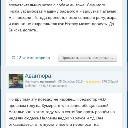
впечатлительных,котов с собаками тоже. Седьмого
числа,утрамбовав машину барахлом и загрузив Наталью
мы поехали .Погода прелесть,яркое солнце в рожу, жара
и окошки не откроешь так как Натаху может продуть. До
Бийска долете...
13 комментариев
Прочитать запись полностью →
Авантюра.
Написано
нагорный
, 05 Октябрь 2015 -
·
376
Общий
рейтинг
· 46 578 Просмотров
По другому эту поездку не назовёш.Предыстория.В
прошлом году,на Кумире, я клятвенно обещал своей
Наталье,что в этом году мы в сентябре опять рванём на
неделю сюдаже.Наловим ведро хариуса и т.д.Она
отказывается от отпуска в июле и переносит на